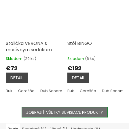
Stolička VERONA s
Stôl BINGO
masívnym sedákom
Skladom
(29 ks)
Skladom
(6 ks)
Priemerné
Priemerné
hodnotenie
hodnotenie
€72
€192
produktu
produktu
je
je
DETAIL
DETAIL
4,4
5,0
z
z
5
5
Buk
Čerešňa
Dub Sonoma
Buk
Jelša
Čerešňa
Tmavo hnedá
Dub Sonoma
Rustik
hviezdičiek.
hviezdičiek.
ZOBRAZIŤ VŠETKY SÚVISIACE PRODUKTY
Popis
Podobné (8)
Videá (1)
Hodnotenie (8)