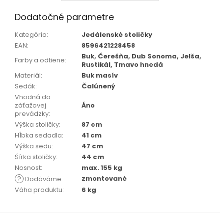
Dodatočné parametre
Kategória
:
Jedálenské stoličky
EAN
:
8596421228458
Buk, Čerešňa, Dub Sonoma, Jelša,
Farby a odtiene
:
Rustikál, Tmavo hnedá
Materiál
:
Buk masív
Sedák
:
Čalúnený
Vhodná do
záťažovej
Áno
prevádzky
:
Výška stoličky
:
87 cm
Hĺbka sedadla
:
41 cm
Výška sedu
:
47 cm
Šírka stoličky
:
44 cm
Nosnost
:
max. 155 kg
?
zmontované
Dodáváme
:
Váha produktu
:
6 kg
Z