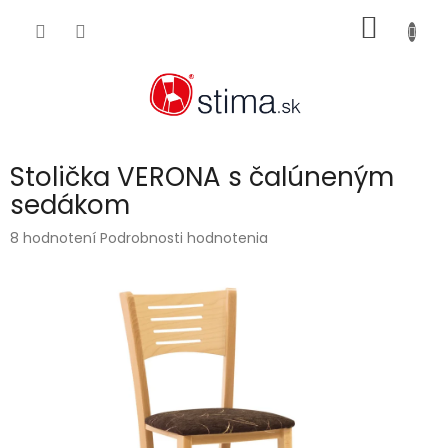
Prejsť
NÁKU
na
obsah
KOŠÍK
Stolička VERONA s čalúneným
sedákom
Priemerné
8 hodnotení
Podrobnosti hodnotenia
hodnotenie
produktu
je
4,4
z
5
hviezdičiek.