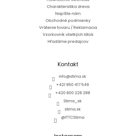
Charakteristika dreva
Napíšte nám
Obchodné podmienky
Vrátenie tovaru / Reklamacia
Vzorkovník všetkých látok
Hľadáme predajcov
Kontakt
info
@
stima.sk
+421 950 417 549
+420 800 228 288
Stima_sk
stima.sk
@ITTCStima