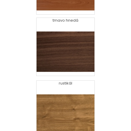
tmavo hnedá
dd
rustikál