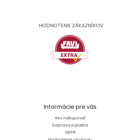
á
p
ä
t
HODNOTENIE ZÁKAZNÍKOV
i
e
Informácie pre vás
Ako nakupovať
Doprava a platba
GDPR
Hodnotenie obchodu