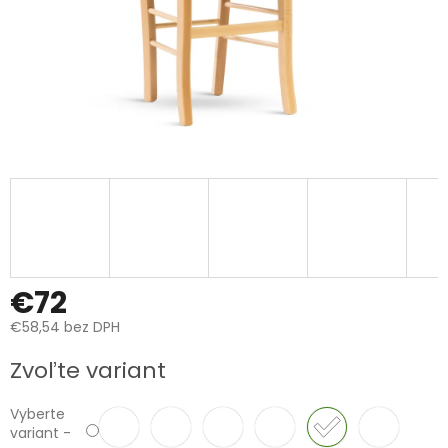
€72
€58,54 bez DPH
Jednotková
Zvoľte variant
cena:
Vyberte
variant -