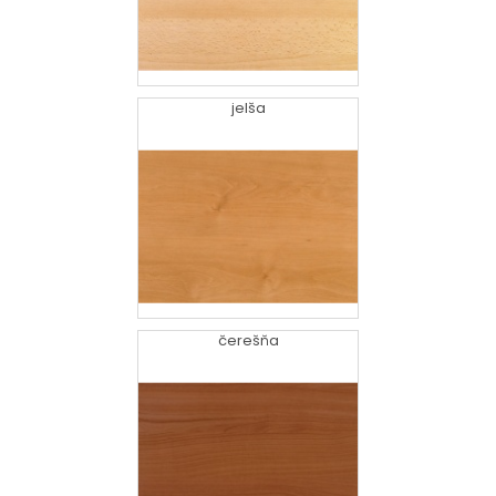
jelša
čerešňa