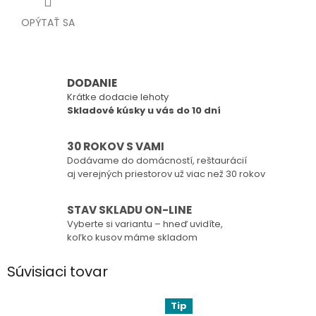
OPÝTAŤ SA
DODANIE
Krátke dodacie lehoty
Skladové kúsky u vás do 10 dní
30 ROKOV S VAMI
Dodávame do domácností, reštaurácií
aj verejných priestorov už viac než 30 rokov
STAV SKLADU ON-LINE
Vyberte si variantu – hneď uvidíte,
koľko kusov máme skladom
Súvisiaci tovar
Tip