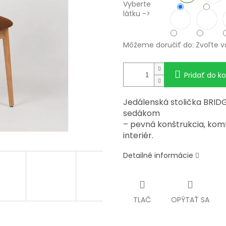
Vyberte
látku ->
Môžeme doručiť do:
Zvoľte v
Pridať do ko
Jedálenská stolička BRI
sedákom
– pevná konštrukcia, kom
interiér.
Detailné informácie
TLAČ
OPÝTAŤ SA