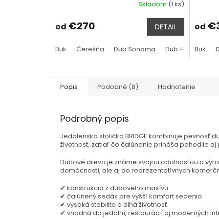
Skladom
(1 ks)
€270
€3
od
od
DETAIL
Buk
Čerešňa
Dub Sonoma
Dub Hľuzovka
Buk
Popis
Podobné (8)
Hodnotenie
Podrobný popis
Jedálenská stolička BRIDGE kombinuje pevnosť d
životnosť, zatiaľ čo čalúnenie prináša pohodlie aj
Dubové drevo je známe svojou odolnosťou a výraz
domácností, ale aj do reprezentatívnych komerčn
✔ konštrukcia z dubového masívu
✔ čalúnený sedák pre vyšší komfort sedenia
✔ vysoká stabilita a dlhá životnosť
✔ vhodná do jedální, reštaurácií aj moderných int