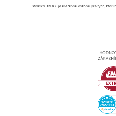
Stolička BRIDGE je ideálnou voľbou pre tých, ktor
Z
á
p
ä
t
HODNOT
i
ZÁKAZNÍ
e