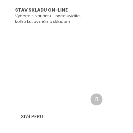
STAV SKLADU ON-LINE
Vyberte si variantu – hneď uvidíte,
koľko kusov máme skladom
Ďalší
produkt
Stôl PERU