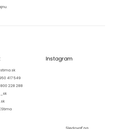
jnu.
t
Instagram
@
stima.sk
950 417 549
800 228 288
a_sk
.sk
CStima
Sledovať na