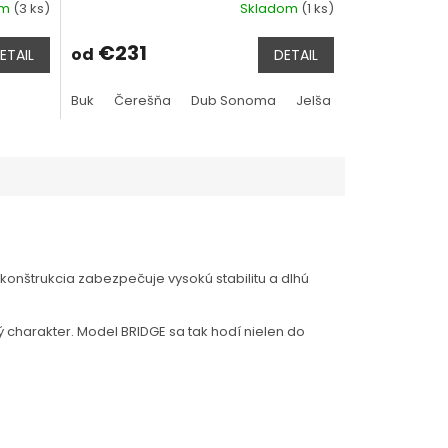
om
(3 ks)
Skladom
(1 ks)
€231
od
ETAIL
DETAIL
ge
Buk
Čerešňa
Dub Sonoma
Jelša
Tmavo hnedá
nštrukcia zabezpečuje vysokú stabilitu a dlhú
charakter. Model BRIDGE sa tak hodí nielen do