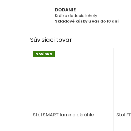
DODANIE
Krátke dodacie lehoty
Skladové kúsky u vás do 10 dní
Súvisiaci tovar
Novinka
Stól SMART lamino okrúhle
Stôl FI