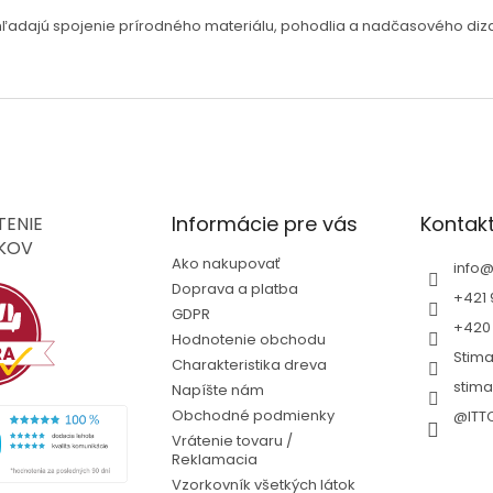
í hľadajú spojenie prírodného materiálu, pohodlia a nadčasového diza
Informácie pre vás
Kontak
ENIE
KOV
Ako nakupovať
info
Doprava a platba
+421 
GDPR
+420 
Hodnotenie obchodu
Stim
Charakteristika dreva
stima
Napíšte nám
Obchodné podmienky
@ITT
Vrátenie tovaru /
Reklamacia
Vzorkovník všetkých látok