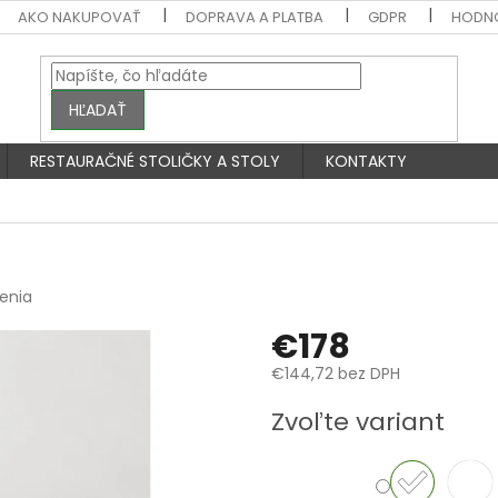
AKO NAKUPOVAŤ
DOPRAVA A PLATBA
GDPR
HODN
HĽADAŤ
RESTAURAČNÉ STOLIČKY A STOLY
KONTAKTY
enia
€178
€144,72 bez DPH
Jednotková
Zvoľte variant
cena: