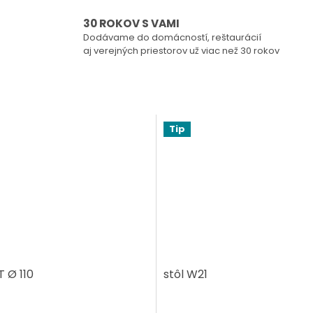
30 ROKOV S VAMI
Dodávame do domácností, reštaurácií
aj verejných priestorov už viac než 30 rokov
Tip
T Ø 110
stôl W21