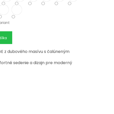
ariant
šíka
DGE z dubového masívu s čalúneným
fortné sedenie a dizajn pre moderný