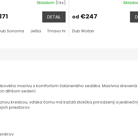
Skladom
(1 ks)
Sklad
71
€247
od
DETAIL
D
Dub Sonoma
Dub Wotan
Jelša
Jelša
Tmavo hnedá
Tmavo hnedá
Dub Wotan
Biela
Rustikál
Wengé
Biela
Dub Vinta
ubového masívu s komfortom čalúneného sedáka. Masívna drevená ko
 pri dlhšom sedení.
nou kresbou, vďaka čomu má každá stolička prirodzený a jedinečný 
ých priestorov.
eriérov