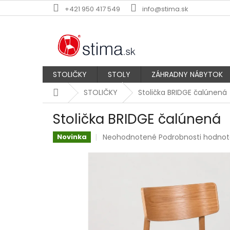
Prejsť
+421 950 417 549
info@stima.sk
na
obsah
STOLIČKY
STOLY
ZÁHRADNY NÁBYTOK
Domov
STOLIČKY
Stolička BRIDGE čalúnená
Stolička BRIDGE čalúnená
Priemerné
Neohodnotené
Podrobnosti hodnot
Novinka
hodnotenie
produktu
je
0,0
z
5
hviezdičiek.