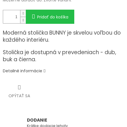
Môžeme doručiť do:
Zvoľte variant
Pridať do košíka
Moderná stolička BUNNY je skvelou voľbou do
každého interiéru.
Stolička je dostupná v prevedeniach - dub,
buk a čierna.
Detailné informácie
OPÝTAŤ SA
DODANIE
Krátke dodacie lehoty