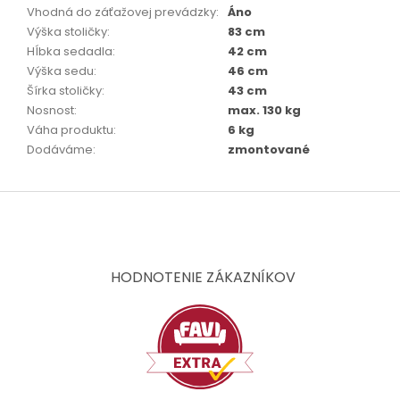
Vhodná do záťažovej prevádzky
:
Áno
Výška stoličky
:
83 cm
Hĺbka sedadla
:
42 cm
Výška sedu
:
46 cm
Šírka stoličky
:
43 cm
Nosnost
:
max. 130 kg
Váha produktu
:
6 kg
Dodáváme
:
zmontované
Z
á
p
ä
t
HODNOTENIE ZÁKAZNÍKOV
i
e