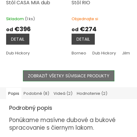
Stôl CASA MIA dub
Stôl RIO
Skladom
(1 ks)
Objednajte si
Priemerné
Priemerné
hodnotenie
hodnotenie
€396
€274
od
od
produktu
produktu
je
je
DETAIL
DETAIL
5,0
5,0
z
z
5
5
Dub Hickory
Borneo
Dub Hickory
Jilm Tos
hviezdičiek.
hviezdičiek.
ZOBRAZIŤ VŠETKY SÚVISIACE PRODUKTY
Popis
Podobné (8)
Videá (2)
Hodnotenie (2)
Podrobný popis
Ponúkame masívne dubové a bukové
spracovanie s čiernym lakom.