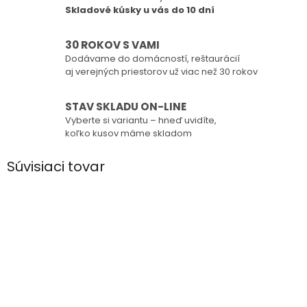
Skladové kúsky u vás do 10 dní
30 ROKOV S VAMI
Dodávame do domácností, reštaurácií
aj verejných priestorov už viac než 30 rokov
STAV SKLADU ON-LINE
Vyberte si variantu – hneď uvidíte,
koľko kusov máme skladom
Súvisiaci tovar