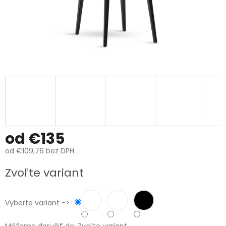
od
€135
od
€109,76
bez DPH
Jednotková
Zvoľte variant
cena:
Vyberte variant ->