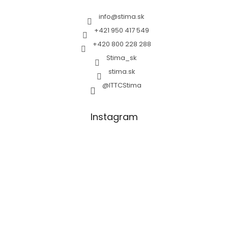
info
@
stima.sk
+421 950 417 549
+420 800 228 288
Stima_sk
stima.sk
@ITTCStima
Instagram