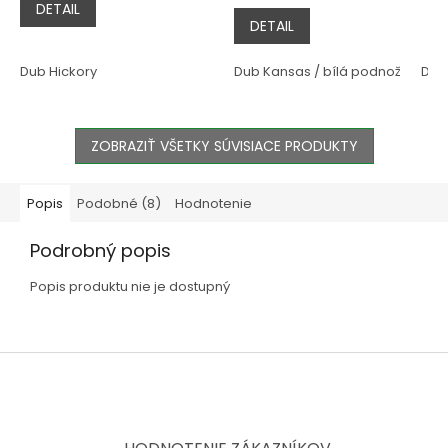
DETAIL
5,0
DETAIL
z
5
hviezdičiek.
Dub Hickory
Dub Kansas / bílá podnož
Dub 
ZOBRAZIŤ VŠETKY SÚVISIACE PRODUKTY
Popis
Podobné (8)
Hodnotenie
Podrobný popis
Popis produktu nie je dostupný
Z
á
p
ä