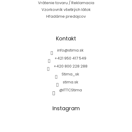
Vrátenie tovaru / Reklamacia
Vzorkovník všetkých látok
Hľadáme predajcov
Kontakt
info
@
stima.sk
+421 950 417 549
+420 800 228 288
Stima_sk
stima.sk
@ITTCStima
Instagram