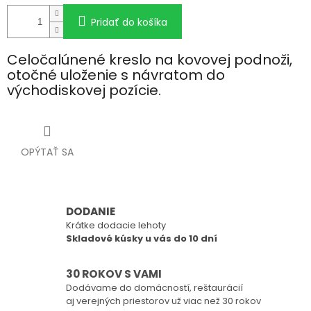
Pridať do košíka
Celočalúnené kreslo na kovovej podnoži,
otočné uloženie s návratom do
východiskovej pozície.
OPÝTAŤ SA
DODANIE
Krátke dodacie lehoty
Skladové kúsky u vás do 10 dní
30 ROKOV S VAMI
Dodávame do domácností, reštaurácií
aj verejných priestorov už viac než 30 rokov