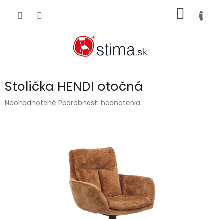
Prejsť
NÁKU
na
obsah
KOŠÍK
Stolička HENDI otočná
Priemerné
Neohodnotené
Podrobnosti hodnotenia
hodnotenie
produktu
je
0,0
z
5
hviezdičiek.