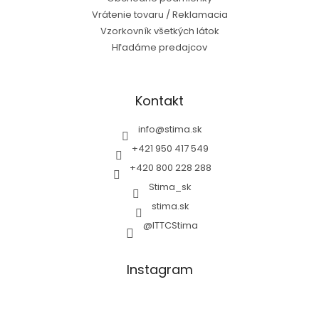
Vrátenie tovaru / Reklamacia
Vzorkovník všetkých látok
Hľadáme predajcov
Kontakt
info
@
stima.sk
+421 950 417 549
+420 800 228 288
Stima_sk
stima.sk
@ITTCStima
Instagram