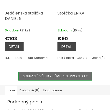
Jedálenská stolička
Stolička ERIKA
DANIEL 8
Skladom
(21 ks)
Skladom
(16 ks)
€103
€90
DETAIL
DETAIL
Buk
Dub
Dub Sonoma
Tmavo hnedá
Buk / látka BORG 17
Jelša / lát
ZOBRAZIŤ VŠETKY SÚVISIACE PRODUKTY
Popis
Podobné (8)
Hodnotenie
Podrobný popis