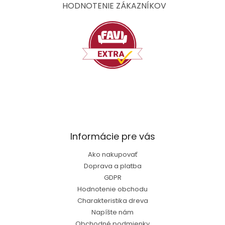
t
HODNOTENIE ZÁKAZNÍKOV
i
e
Informácie pre vás
Ako nakupovať
Doprava a platba
GDPR
Hodnotenie obchodu
Charakteristika dreva
Napíšte nám
Obchodné podmienky