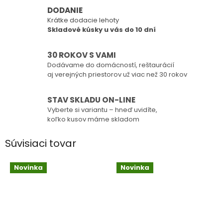
DODANIE
Krátke dodacie lehoty
Skladové kúsky u vás do 10 dní
30 ROKOV S VAMI
Dodávame do domácností, reštaurácií
aj verejných priestorov už viac než 30 rokov
STAV SKLADU ON-LINE
Vyberte si variantu – hneď uvidíte,
koľko kusov máme skladom
Súvisiaci tovar
Novinka
Novinka