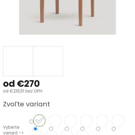
od
€270
od
€219,51
bez DPH
Jednotková
Zvoľte variant
cena:
Vyberte
variant ->