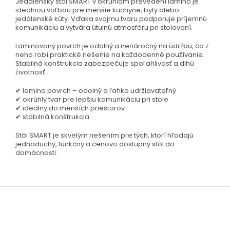
Jedálenský stôl SMART v okrúhlom prevedení lamino je
ideálnou voľbou pre menšie kuchyne, byty alebo
jedálenské kúty. Vďaka svojmu tvaru podporuje príjemnú
komunikáciu a vytvára útulnú atmosféru pri stolovaní.
Laminovaný povrch je odolný a nenáročný na údržbu, čo z
neho robí praktické riešenie na každodenné používanie.
Stabilná konštrukcia zabezpečuje spoľahlivosť a dlhú
životnosť.
✔ lamino povrch – odolný a ľahko udržiavateľný
✔ okrúhly tvar pre lepšiu komunikáciu pri stole
✔ ideálny do menších priestorov
✔ stabilná konštrukcia
Stôl SMART je skvelým riešením pre tých, ktorí hľadajú
jednoduchý, funkčný a cenovo dostupný stôl do
domácnosti.
Z
á
p
ä