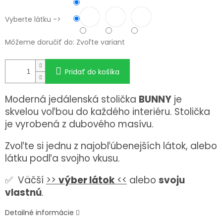
Vyberte látku ->
Môžeme doručiť do:
Zvoľte variant
Pridať do košíka
Moderná jedálenská stolička
BUNNY
je
skvelou voľbou do každého interiéru. Stolička
je vyrobená z dubového masívu.
Zvoľte si jednu z najobľúbenejších látok, alebo
látku podľa svojho vkusu.
✅ Väčší
>>
výber látok
<<
alebo
svoju
vlastnú
.
Detailné informácie