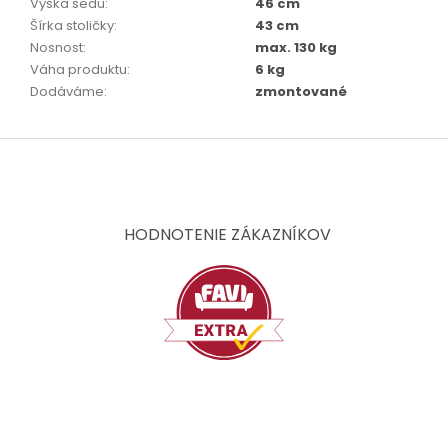
Výška sedu
:
46 cm
Šírka stoličky
:
43 cm
Nosnost
:
max. 130 kg
Váha produktu
:
6 kg
Dodáváme
:
zmontované
Z
á
p
ä
t
HODNOTENIE ZÁKAZNÍKOV
i
e