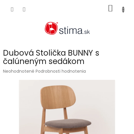
Prejsť
NÁKU
na
obsah
KOŠÍK
Dubová Stolička BUNNY s
čalúneným sedákom
Priemerné
Neohodnotené
Podrobnosti hodnotenia
hodnotenie
produktu
je
0,0
z
5
hviezdičiek.