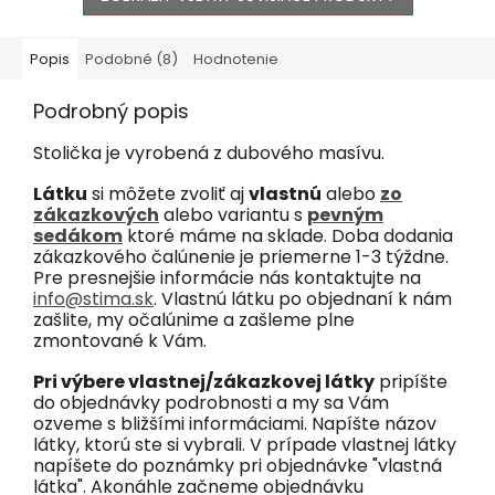
Popis
Podobné (8)
Hodnotenie
Podrobný popis
Stolička je vyrobená z dubového masívu.
Látku
si môžete zvoliť aj
vlastnú
alebo
zo
zákazkových
alebo variantu s
pevným
sedákom
ktoré máme na sklade. Doba dodania
zákazkového čalúnenie je priemerne 1-3 týždne.
Pre presnejšie informácie nás kontaktujte na
info@stima.sk
. Vlastnú látku po objednaní k nám
zašlite, my očalúnime a zašleme plne
zmontované k Vám.
Pri výbere vlastnej/zákazkovej látky
pripíšte
do objednávky podrobnosti a my sa Vám
ozveme s bližšími informáciami. Napíšte názov
látky, ktorú ste si vybrali. V prípade vlastnej látky
napíšete do poznámky pri objednávke "vlastná
látka". Akonáhle začneme objednávku