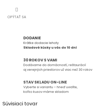
OPÝTAŤ SA
DODANIE
Krátke dodacie lehoty
Skladové kúsky u vás do 10 dní
30 ROKOV S VAMI
Dodávame do domácností, reštaurácií
aj verejných priestorov už viac než 30 rokov
STAV SKLADU ON-LINE
Vyberte si variantu – hneď uvidíte,
koľko kusov máme skladom
Súvisiaci tovar