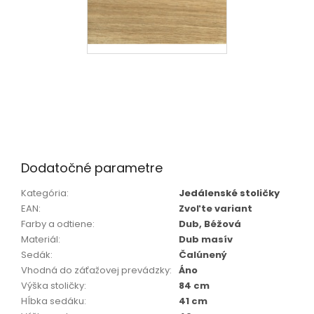
Dodatočné parametre
Kategória
:
Jedálenské stoličky
EAN
:
Zvoľte variant
Farby a odtiene
:
Dub, Béžová
Materiál
:
Dub masív
Sedák
:
Čalúnený
Vhodná do záťažovej prevádzky
:
Áno
Výška stoličky
:
84 cm
Hĺbka sedáku
:
41 cm