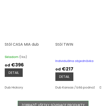
Stôl CASA MIA dub
Stôl TWIN
Skladom
(1 ks)
Priemerné
Individuálna objednávka
hodnotenie
€396
od
produktu
€217
od
je
DETAIL
5,0
DETAIL
z
5
hviezdičiek.
Dub Hickory
Dub Kansas / bílá podnož
Dub 
ZOBRAZIŤ VŠETKY SÚVISIACE PRODUKTY