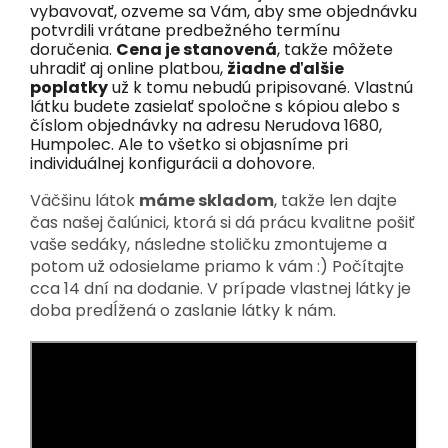
vybavovať, ozveme sa Vám, aby sme objednávku
potvrdili vrátane predbežného termínu
doručenia.
Cena je stanovená
, takže môžete
uhradiť aj online platbou,
žiadne ďalšie
poplatky
už k tomu nebudú pripisované. Vlastnú
látku budete zasielať spoločne s kópiou alebo s
číslom objednávky na adresu Nerudova 1680,
Humpolec. Ale to všetko si objasníme pri
individuálnej konfigurácii a dohovore.
Väčšinu látok
máme skladom
, takže len dajte
čas našej čalúnici, ktorá si dá prácu kvalitne pošiť
vaše sedáky, následne stoličku zmontujeme a
potom už odosielame priamo k vám :) Počítajte
cca 14 dní na dodanie. V prípade vlastnej látky je
doba predĺžená o zaslanie látky k nám.