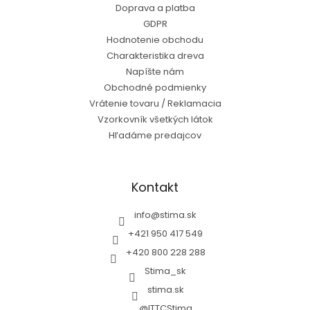
Doprava a platba
GDPR
Hodnotenie obchodu
Charakteristika dreva
Napíšte nám
Obchodné podmienky
Vrátenie tovaru / Reklamacia
Vzorkovník všetkých látok
Hľadáme predajcov
Kontakt
info
@
stima.sk
+421 950 417 549
+420 800 228 288
Stima_sk
stima.sk
@ITTCStima