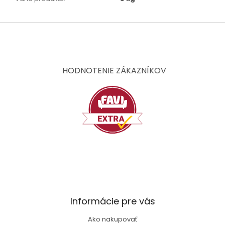
Z
á
p
ä
t
HODNOTENIE ZÁKAZNÍKOV
i
e
Informácie pre vás
Ako nakupovať