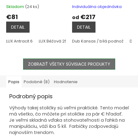
Skladom
(24 ks)
Individuálna objednávka
€81
€217
od
DETAIL
DETAIL
LUX Antracit 6
LUX Béžová 25
Dub Kansas / bílá podnož
LUX Bordo 15
LUX Bronzová 11
Dub 
ZOBRAZIŤ VŠETKY SÚVISIACE PRODUKTY
Popis
Podobné (8)
Hodnotenie
Podrobný popis
Výhody takej stoličky sú veľmi praktické. Tento model
má všetko, čo môžete pri stoličke za pár € hľadať.
Je veľmi skladná vďaka stohovateľnosti a ľahká na
manipuláciu, váži iba 5 kíl. Farbičky zodpovedajú
najnovším trendom.