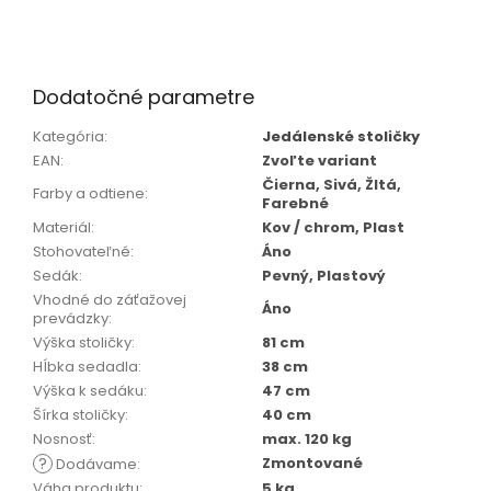
Dodatočné parametre
Kategória
:
Jedálenské stoličky
EAN
:
Zvoľte variant
Čierna, Sivá, Žltá,
Farby a odtiene
:
Farebné
Materiál
:
Kov / chrom, Plast
Stohovateľné
:
Áno
Sedák
:
Pevný, Plastový
Vhodné do záťažovej
Áno
prevádzky
:
Výška stoličky
:
81 cm
Hĺbka sedadla
:
38 cm
Výška k sedáku
:
47 cm
Šírka stoličky
:
40 cm
Nosnosť
:
max. 120 kg
?
Zmontované
Dodávame
:
Váha produktu
:
5 kg