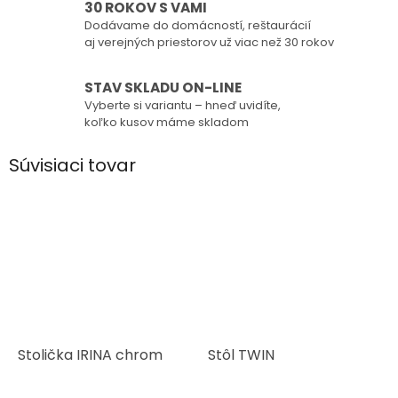
30 ROKOV S VAMI
Dodávame do domácností, reštaurácií
aj verejných priestorov už viac než 30 rokov
STAV SKLADU ON-LINE
Vyberte si variantu – hneď uvidíte,
koľko kusov máme skladom
Súvisiaci tovar
Stolička IRINA chrom
Stôl TWIN