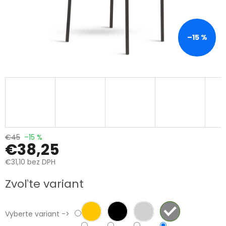
–15 %
€45
–15 %
€38,25
€31,10 bez DPH
Jednotková
Zvoľte variant
cena:
Vyberte variant ->