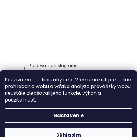
Sledovať na Instagrame
Používame cookies, aby sme Vám umožnili pohodlné
Stima CZ
Zidlestoly_cz
prehliadanie webu a vďaka analýze prevádzky webu
neustále zlepšovali jeho funkcie, výkon a
použiteľnosť.
Vytvoril Shoptet
Nastavenie
🔥 Akcia na záhradný nábytok – zľavy
Copyright 2026
ITTC Stima stoličky a stoly
. Všetky práva
Súhlasím
až do 30 %!
NAKUPOVAŤ
🔥
vyhradené.
Upraviť nastavenie cookies