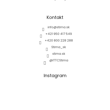
Kontakt
info
@
stima.sk
+421 950 417 549
+420 800 228 288
Stima_sk
stima.sk
@ITTCStima
Instagram