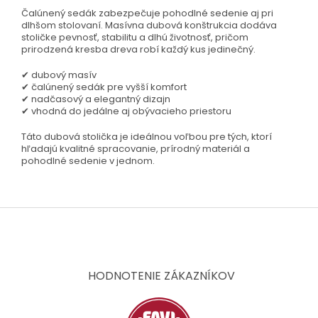
Čalúnený sedák zabezpečuje pohodlné sedenie aj pri
dlhšom stolovaní. Masívna dubová konštrukcia dodáva
stoličke pevnosť, stabilitu a dlhú životnosť, pričom
prirodzená kresba dreva robí každý kus jedinečný.
✔ dubový masív
✔ čalúnený sedák pre vyšší komfort
✔ nadčasový a elegantný dizajn
✔ vhodná do jedálne aj obývacieho priestoru
Táto dubová stolička je ideálnou voľbou pre tých, ktorí
hľadajú kvalitné spracovanie, prírodný materiál a
pohodlné sedenie v jednom.
Z
á
p
ä
t
HODNOTENIE ZÁKAZNÍKOV
i
e