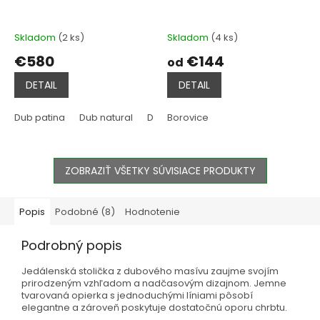
Skladom
(2 ks)
Skladom
(4 ks)
€580
€144
od
DETAIL
DETAIL
Dub patina
Dub natural
Dub hnedý
Borovice
ZOBRAZIŤ VŠETKY SÚVISIACE PRODUKTY
Popis
Podobné (8)
Hodnotenie
Podrobný popis
Jedálenská stolička z dubového masívu zaujme svojím
prirodzeným vzhľadom a nadčasovým dizajnom. Jemne
tvarovaná opierka s jednoduchými líniami pôsobí
elegantne a zároveň poskytuje dostatočnú oporu chrbtu.