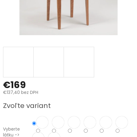
€169
€137,40 bez DPH
Jednotková
Zvoľte variant
cena:
Vyberte
látku ->