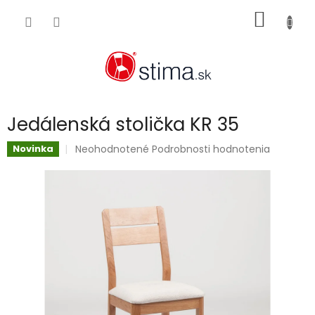
Prejsť
NÁKU
na
obsah
KOŠÍK
Jedálenská stolička KR 35
Priemerné
Neohodnotené
Podrobnosti hodnotenia
Novinka
hodnotenie
produktu
je
0,0
z
5
hviezdičiek.