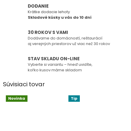
DODANIE
Krátke dodacie lehoty
Skladové kúsky u vás do 10 dní
30 ROKOV S VAMI
Dodávame do domácností, reštaurácií
aj verejných priestorov už viac než 30 rokov
STAV SKLADU ON-LINE
Vyberte si variantu – hneď uvidíte,
koľko kusov máme skladom
Súvisiaci tovar
Novinka
Tip