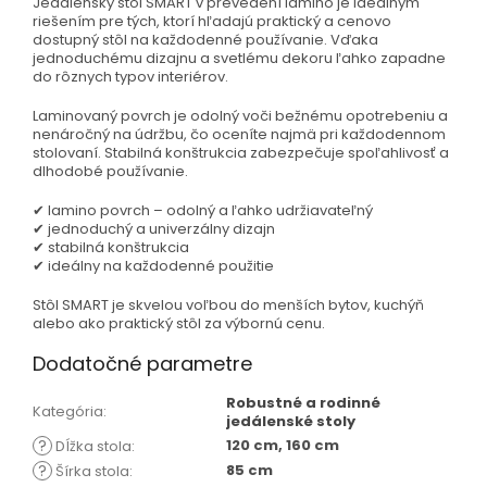
Jedálenský stôl SMART v prevedení lamino je ideálnym
riešením pre tých, ktorí hľadajú praktický a cenovo
dostupný stôl na každodenné používanie. Vďaka
jednoduchému dizajnu a svetlému dekoru ľahko zapadne
do rôznych typov interiérov.
Laminovaný povrch je odolný voči bežnému opotrebeniu a
nenáročný na údržbu, čo oceníte najmä pri každodennom
stolovaní. Stabilná konštrukcia zabezpečuje spoľahlivosť a
dlhodobé používanie.
✔ lamino povrch – odolný a ľahko udržiavateľný
✔ jednoduchý a univerzálny dizajn
✔ stabilná konštrukcia
✔ ideálny na každodenné použitie
Stôl SMART je skvelou voľbou do menších bytov, kuchýň
alebo ako praktický stôl za výbornú cenu.
Dodatočné parametre
Robustné a rodinné
Kategória
:
jedálenské stoly
?
120 cm, 160 cm
Dĺžka stola
:
?
85 cm
Šírka stola
: