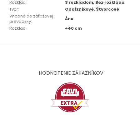
Rozklad
:
S rozkladom, Bez rozkladu
Tvar
:
Obdĺžníkové, Štvorcové
Vhodná do záťažovej
Áno
prevádzky
:
Rozklad
:
+40 cm
Z
á
p
ä
t
HODNOTENIE ZÁKAZNÍKOV
i
e