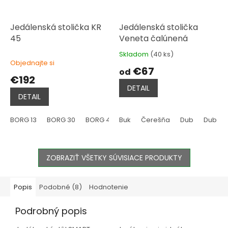
Jedálenská stolička KR
Jedálenská stolička
45
Veneta čalúnená
Skladom
(40 ks)
Priemerné
Objednajte si
hodnotenie
€67
od
produktu
€192
je
DETAIL
4,9
DETAIL
z
5
hviezdičiek.
BORG 13
BORG 30
BORG 44
Buk
Čerešňa
Dub
Dub S
ZOBRAZIŤ VŠETKY SÚVISIACE PRODUKTY
Popis
Podobné (8)
Hodnotenie
Podrobný popis