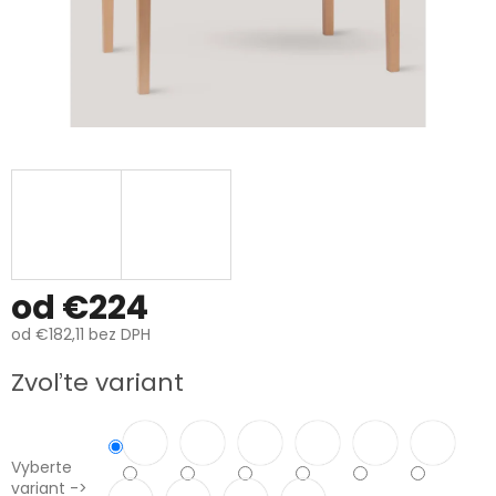
od
€224
od
€182,11
bez DPH
Jednotková
Zvoľte variant
cena:
Vyberte
variant ->