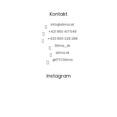
Kontakt
info
@
stima.sk
+421 950 417 549
+420 800 228 288
Stima_sk
stima.sk
@ITTCStima
Instagram