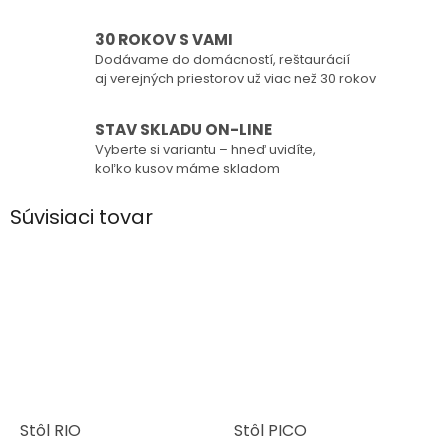
30 ROKOV S VAMI
Dodávame do domácností, reštaurácií
aj verejných priestorov už viac než 30 rokov
STAV SKLADU ON-LINE
Vyberte si variantu – hneď uvidíte,
koľko kusov máme skladom
Súvisiaci tovar
Stôl RIO
Stôl PICO