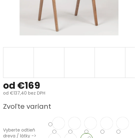
od
€169
od
€137,40
bez DPH
Jednotková
Zvoľte variant
cena:
Vyberte odtieň
dreva / látky ->