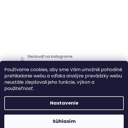
Sledovať na Instagrame
Používame cookies, aby sme Vám umožnili pohodlné
Stima CZ
Zidlestoly_cz
prehliadanie webu a vďaka analýze prevádzky webu
neustále zlepšovali jeho funkcie, výkon a
použiteľnosť.
Vytvoril Shoptet
Nastavenie
🔥 Akcia na záhradný nábytok – zľavy
Copyright 2026
ITTC Stima stoličky a stoly
. Všetky práva
Súhlasím
až do 30 %!
NAKUPOVAŤ
🔥
vyhradené.
Upraviť nastavenie cookies