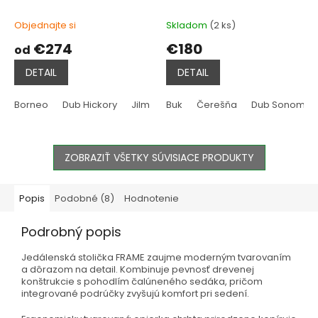
Objednajte si
Skladom
(2 ks)
Priemerné
Priemerné
hodnotenie
hodnotenie
€274
€180
od
produktu
produktu
je
je
DETAIL
DETAIL
5,0
5,0
z
z
5
5
Borneo
Dub Hickory
Jilm Tossini
Buk
Čerešňa
Dub Gladstone
Dub Sonoma
Dub Ka
hviezdičiek.
hviezdičiek.
ZOBRAZIŤ VŠETKY SÚVISIACE PRODUKTY
Popis
Podobné (8)
Hodnotenie
Podrobný popis
Jedálenská stolička FRAME zaujme moderným tvarovaním
a dôrazom na detail. Kombinuje pevnosť drevenej
konštrukcie s pohodlím čalúneného sedáka, pričom
integrované podrúčky zvyšujú komfort pri sedení.