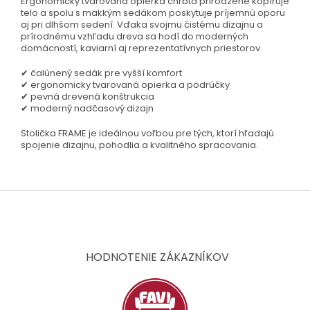
Ergonomicky tvarovaná opierka chrbta prirodzene kopíruje
telo a spolu s mäkkým sedákom poskytuje príjemnú oporu
aj pri dlhšom sedení. Vďaka svojmu čistému dizajnu a
prírodnému vzhľadu dreva sa hodí do moderných
domácností, kaviarní aj reprezentatívnych priestorov.
✔ čalúnený sedák pre vyšší komfort
✔ ergonomicky tvarovaná opierka a podrúčky
✔ pevná drevená konštrukcia
✔ moderný nadčasový dizajn
Stolička FRAME je ideálnou voľbou pre tých, ktorí hľadajú
spojenie dizajnu, pohodlia a kvalitného spracovania.
Z
á
p
ä
t
HODNOTENIE ZÁKAZNÍKOV
i
e