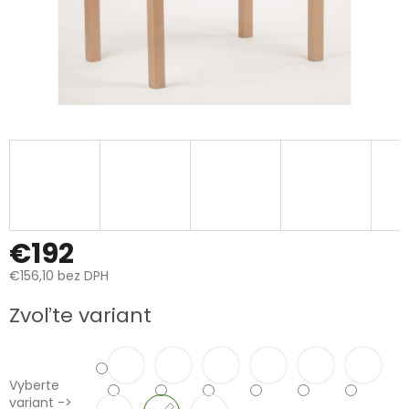
€192
€156,10 bez DPH
Jednotková
Zvoľte variant
cena:
Vyberte
variant ->