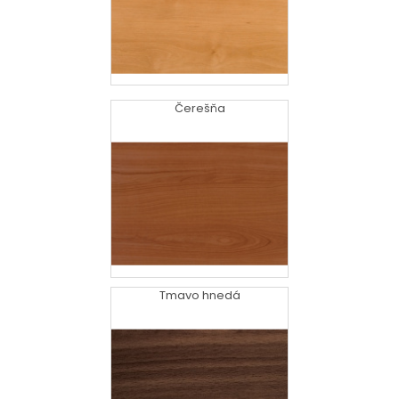
Čerešňa
Tmavo hnedá