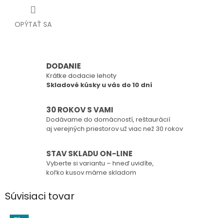
OPÝTAŤ SA
DODANIE
Krátke dodacie lehoty
Skladové kúsky u vás do 10 dní
30 ROKOV S VAMI
Dodávame do domácností, reštaurácií
aj verejných priestorov už viac než 30 rokov
STAV SKLADU ON-LINE
Vyberte si variantu – hneď uvidíte,
koľko kusov máme skladom
Súvisiaci tovar