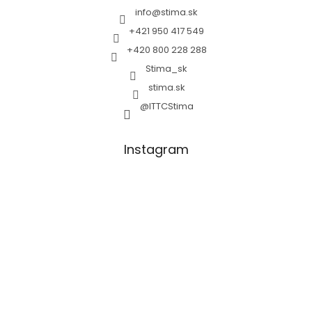
info
@
stima.sk
+421 950 417 549
+420 800 228 288
Stima_sk
stima.sk
@ITTCStima
Instagram