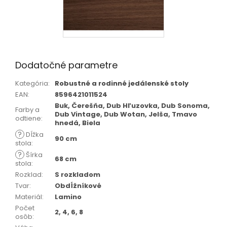
Dodatočné parametre
Kategória
:
Robustné a rodinné jedálenské stoly
EAN
:
8596421011524
Buk, Čerešňa, Dub Hľuzovka, Dub Sonoma,
Farby a
Dub Vintage, Dub Wotan, Jelša, Tmavo
odtiene
:
hnedá, Biela
?
Dĺžka
90 cm
stola
:
?
Šírka
68 cm
stola
:
Rozklad
:
S rozkladom
Tvar
:
Obdĺžníkové
Materiál
:
Lamino
Počet
2, 4, 6, 8
osôb
: