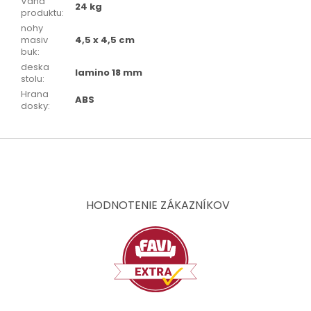
Váha
24 kg
produktu
:
nohy
masiv
4,5 x 4,5 cm
buk
:
deska
lamino 18 mm
stolu
:
Hrana
ABS
dosky
:
Z
á
p
ä
t
HODNOTENIE ZÁKAZNÍKOV
i
e