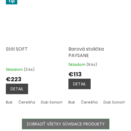
Tip
Stôl SOFT
Barová stolička
PAYSANE
Skladom
(9 ks)
Priemerné
Skladom
(3 ks)
hodnotenie
€113
produktu
€223
je
DETAIL
4,5
DETAIL
z
5
hviezdičiek.
Buk
Čerešňa
Dub Sonoma
Buk
Dub Hľuzovka
Čerešňa
Dub Sonoma
Jelša
Tmav
ZOBRAZIŤ VŠETKY SÚVISIACE PRODUKTY