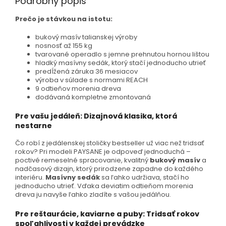
Podrobný popis
Prečo je stávkou na istotu:
bukový masív talianskej výroby
nosnosť až 155 kg
tvarované operadlo s jemne prehnutou hornou lištou
hladký masívny sedák, ktorý stačí jednoducho utrieť
predĺžená záruka 36 mesiacov
výroba v súlade s normami REACH
9 odtieňov morenia dreva
dodávaná kompletne zmontovaná
Pre vašu jedáleň: Dizajnová klasika, ktorá
nestarne
Čo robí z jedálenskej stoličky bestseller už viac než tridsať
rokov? Pri modeli PAYSANE je odpoveď jednoduchá –
poctivé remeselné spracovanie, kvalitný
bukový masív
a
nadčasový dizajn, ktorý prirodzene zapadne do každého
interiéru.
Masívny sedák
sa ľahko udržiava, stačí ho
jednoducho utrieť. Vďaka deviatim odtieňom morenia
dreva ju navyše ľahko zladíte s vašou jedálňou.
Pre reštaurácie, kaviarne a puby: Tridsať rokov
spoľahlivosti v každej prevádzke