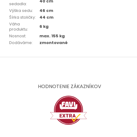
40 cm
sedadla
:
Výška sedu
:
46 cm
Šírka stoličky
:
44 cm
Váha
6 kg
produktu
:
Nosnost
:
max. 155 kg
Dodáváme
:
zmontované
Z
á
p
ä
t
HODNOTENIE ZÁKAZNÍKOV
i
e