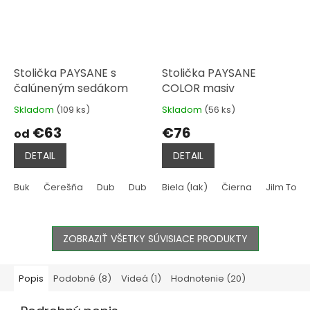
Stolička PAYSANE s
Stolička PAYSANE
čalúneným sedákom
COLOR masiv
Skladom
(109 ks)
Skladom
(56 ks)
Priemerné
Priemerné
hodnotenie
hodnotenie
€63
€76
od
produktu
produktu
je
je
DETAIL
DETAIL
4,8
4,8
z
z
5
5
Buk
Čerešňa
Dub
Dub Sonoma
Biela (lak)
Jelša
Čierna
Tmavo hnedá
Jilm Tossi
hviezdičiek.
hviezdičiek.
ZOBRAZIŤ VŠETKY SÚVISIACE PRODUKTY
Popis
Podobné (8)
Videá (1)
Hodnotenie (20)