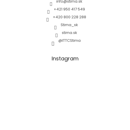
info
@
stima.sk
+421 950 417 549
+420 800 228 288
Stima_sk
stima.sk
@ITTCStima
Instagram