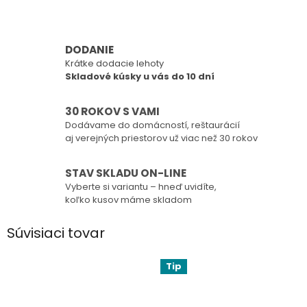
DODANIE
Krátke dodacie lehoty
Skladové kúsky u vás do 10 dní
30 ROKOV S VAMI
Dodávame do domácností, reštaurácií
aj verejných priestorov už viac než 30 rokov
STAV SKLADU ON-LINE
Vyberte si variantu – hneď uvidíte,
koľko kusov máme skladom
Súvisiaci tovar
Tip