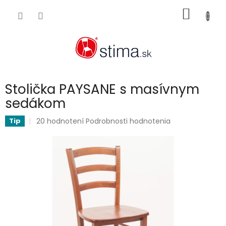
Prejsť
NÁKU
na
obsah
KOŠÍK
Stolička PAYSANE s masívnym
sedákom
Priemerné
20 hodnotení
Podrobnosti hodnotenia
Tip
hodnotenie
produktu
je
4,6
z
5
hviezdičiek.