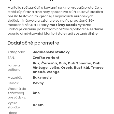
Majitelia reštaurácií a kaviarní sa k nej vracajú preto, že ju
stačí kúpiť raz a dlhé roky spoľahlivo slúži. Buková stolička
prešla testovaním v jednej z najväčších európskych
skúšobní nábytku a vzťahuje sa na ňu predĺžená 36-
mesačná záruka. Hladký
masívny sedák
výrazne
uľahčuje čistenie po každom hosťovi a pohodlné sedenie
ocenia aj návštevníci, ktorí pri stole radi zostanú dlhšie.
Dodatočné parametre
Kategória
:
Jedálenské stoličky
EAN
:
Zvoľte variant
Buk, Čerešňa, Dub, Dub Sonoma, Dub
Farby a
Vintage, Jelša, Orech, Rustikál, Tmavo
odtiene
:
hnedá, Wenge
Materiál
:
Buk masív
Sedák
:
Pevný
Vhodná do
záťažovej
Áno
prevádzky
:
Výška
87 cm
stoličky
:
Hĺbka