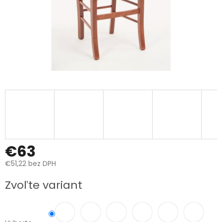
€63
€51,22 bez DPH
Jednotková
Zvoľte variant
cena: