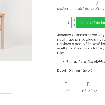
Môžeme doručiť do:
Zvoľte v
Pridať do ko
Jedálenská klasika s masí
navrhnutá pre každodenný ro
udržiava a poctivá buková kon
všetkých, ktorí chcú stoličku
roky.
Zobraziť stoličku ANG
Detailné informácie
TLAČ
OPÝTAŤ SA