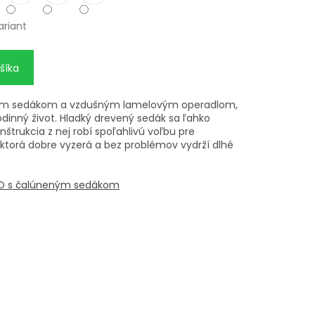
ariant
šíka
vnym sedákom a vzdušným lamelovým operadlom,
dinný život. Hladký drevený sedák sa ľahko
štrukcia z nej robí spoľahlivú voľbu pre
, ktorá dobre vyzerá a bez problémov vydrží dlhé
ELO s čalúneným sedákom