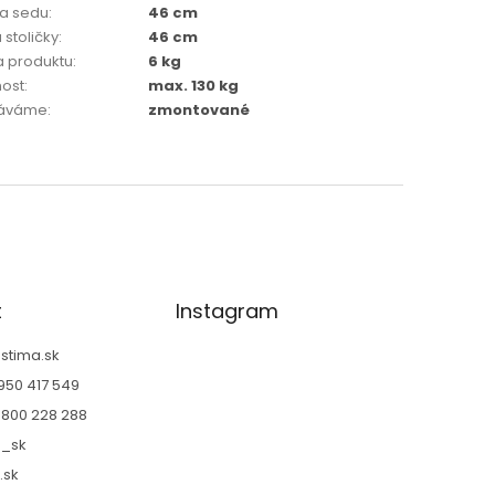
a sedu
:
46 cm
 stoličky
:
46 cm
 produktu
:
6 kg
ost
:
max. 130 kg
áváme
:
zmontované
t
Instagram
@
stima.sk
950 417 549
800 228 288
a_sk
.sk