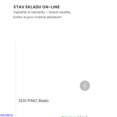
STAV SKLADU ON-LINE
Vyberte si variantu – hneď uvidíte,
koľko kusov máme skladom
Ďalší
produkt
Stôl PINO Basic
viduálna