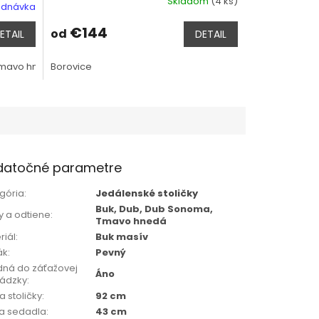
Skladom
(4 ks)
ednávka
€144
od
ETAIL
DETAIL
mavo hnedá
Borovice
Biela
datočné parametre
gória
:
Jedálenské stoličky
Buk, Dub, Dub Sonoma,
y a odtiene
:
Tmavo hnedá
riál
:
Buk masív
ák
:
Pevný
ná do záťažovej
Áno
ádzky
:
a stoličky
:
92 cm
a sedadla
:
43 cm