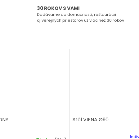
30 ROKOV S VAMI
Dodávame do domácností, reštaurácií
aj verejných priestorov už viac než 30 rokov
KONY
Stôl VIENA Ø90
Indi