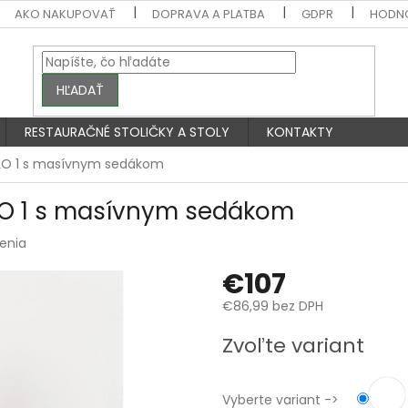
AKO NAKUPOVAŤ
DOPRAVA A PLATBA
GDPR
HODN
HĽADAŤ
RESTAURAČNÉ STOLIČKY A STOLY
KONTAKTY
ELO 1 s masívnym sedákom
LO 1 s masívnym sedákom
enia
€107
€86,99 bez DPH
Jednotková
Zvoľte variant
cena:
Vyberte variant ->