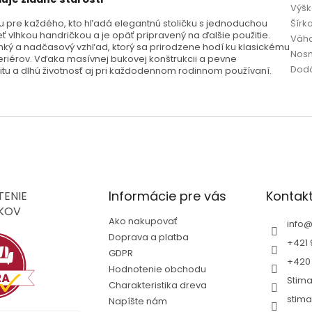
Výšk
 pre každého, kto hľadá elegantnú stoličku s jednoduchou
Šírka
ť vlhkou handričkou a je opäť pripravený na ďalšie použitie.
Váha
hký a nadčasový vzhľad, ktorý sa prirodzene hodí ku klasickému
Nosn
riérov. Vďaka masívnej bukovej konštrukcii a pevne
Dod
tu a dlhú životnosť aj pri každodennom rodinnom používaní.
Informácie pre vás
Kontak
ENIE
KOV
Ako nakupovať
info
Doprava a platba
+421 
GDPR
+420 
Hodnotenie obchodu
Stim
Charakteristika dreva
stima
Napíšte nám