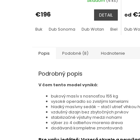
Skladom
(4 ks)
Prieme
hodnot
produk
€196
€2
od
DETAIL
je
4,3
z
Buk
Dub Sonoma
Dub Wotan
Biela
Dub Wo
5
hviezdič
Popis
Podobné (8)
Hodnotenie
Podrobný popis
V čom tento model vyniká:
bukový masív s nosnosťou 155 kg
vysoké operadlo so zvislými lamelami
hladký masívny sedák – stačí utrieť vlhkou 
vzdušný dizajn bez zbytočných prvkov
stabilizačné výstuhy medzi nohami
výber zo 4 odtieňov morenia dreva
dodávaná kompletne zmontovaná
Pre vašu jedáleň: Vyzerá skvele a nevyžad