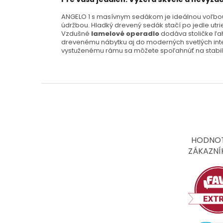
ANGELO 1 s masívnym sedákom je ideálnou voľbou
údržbou. Hladký drevený sedák stačí po jedle utrie
Vzdušné
lamelové operadlo
dodáva stoličke ľa
drevenému nábytku aj do moderných svetlých inte
vystuženému rámu sa môžete spoľahnúť na stabili
Z
á
p
ä
t
HODNOT
i
ZÁKAZNÍ
e