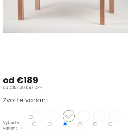
od
€189
od
€153,66
bez DPH
Jednotková
Zvoľte variant
cena:
Vyberte
variant ->