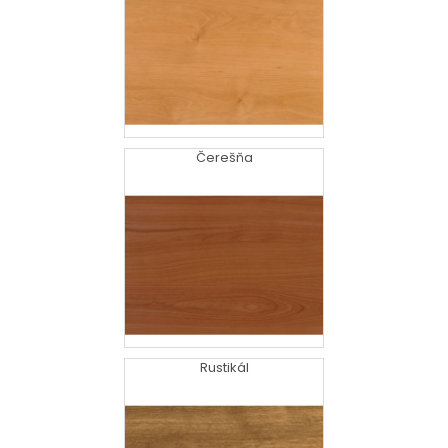
Čerešňa
Rustikál