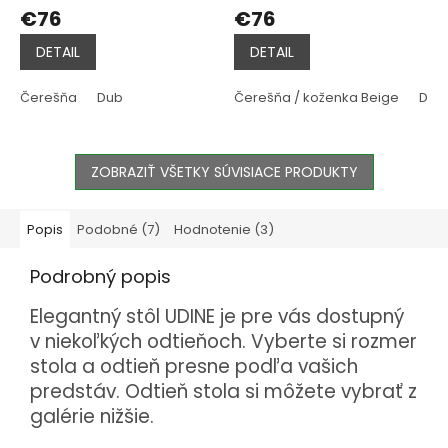
hodnotenie
hodnotenie
€76
€76
produktu
produktu
je
je
DETAIL
DETAIL
4,0
5,0
z
z
5
5
Čerešňa
Dub
Čerešňa / koženka Beige
Dub
hviezdičiek.
hviezdičiek.
ZOBRAZIŤ VŠETKY SÚVISIACE PRODUKTY
Popis
Podobné (7)
Hodnotenie (3)
Podrobný popis
Elegantný stôl UDINE je pre vás dostupný
v niekoľkých odtieňoch. Vyberte si rozmer
stola a odtieň presne podľa vašich
predstáv. Odtieň stola si môžete vybrať z
galérie nižšie.