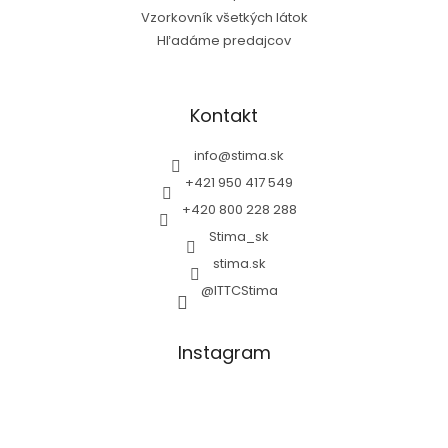
Vzorkovník všetkých látok
Hľadáme predajcov
Kontakt
info
@
stima.sk
+421 950 417 549
+420 800 228 288
Stima_sk
stima.sk
@ITTCStima
Instagram