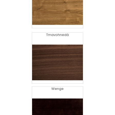
Tmavohnedá
Wenge