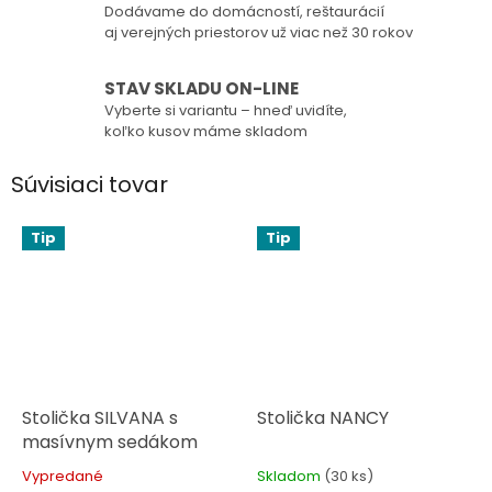
Dodávame do domácností, reštaurácií
aj verejných priestorov už viac než 30 rokov
STAV SKLADU ON-LINE
Vyberte si variantu – hneď uvidíte,
koľko kusov máme skladom
Súvisiaci tovar
Tip
Tip
Stolička SILVANA s
Stolička NANCY
masívnym sedákom
Vypredané
Skladom
(30 ks)
Priemerné
Priemerné