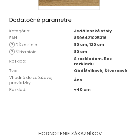
Dodatočné parametre
Kategória
:
Jedálenské stoly
EAN
:
8596421025316
?
80 cm, 120 cm
Dĺžka stola
:
?
80 cm
Šírka stola
:
S rozkladom, Bez
Rozklad
:
rozkladu
Tvar
:
Obdĺžníkové, Štvorcové
Vhodné do záťažovej
Áno
prevádzky
:
Rozklad
:
+40 cm
Z
á
p
ä
t
HODNOTENIE ZÁKAZNÍKOV