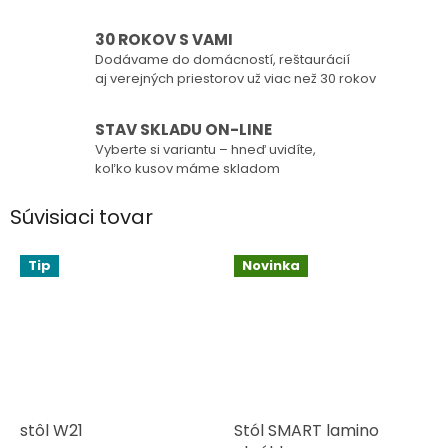
30 ROKOV S VAMI
Dodávame do domácností, reštaurácií
aj verejných priestorov už viac než 30 rokov
STAV SKLADU ON-LINE
Vyberte si variantu – hneď uvidíte,
koľko kusov máme skladom
Súvisiaci tovar
Tip
Novinka
stôl W21
Stól SMART lamino