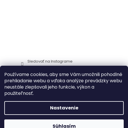
Sledovať na Instagrame
Používame cookies, aby sme Vám umožnili pohodlné
Stima CZ
Zidlestoly_cz
prehliadanie webu a vďaka analýze prevádzky webu
neustále zlepšovali jeho funkcie, výkon a
použiteľnosť.
Vytvoril Shoptet
Nastavenie
🔥 Akcia na záhradný nábytok – zľavy
Copyright 2026
ITTC Stima stoličky a stoly
. Všetky práva
Súhlasím
až do 30 %!
NAKUPOVAŤ
🔥
vyhradené.
Upraviť nastavenie cookies