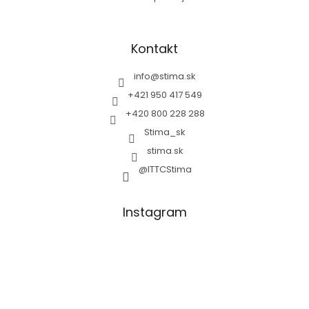
Kontakt
info
@
stima.sk
+421 950 417 549
+420 800 228 288
Stima_sk
stima.sk
@ITTCStima
Instagram