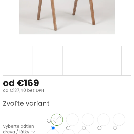
od
€169
od
€137,40
bez DPH
Jednotková
Zvoľte variant
cena:
Vyberte odtieň
dreva / látky ->