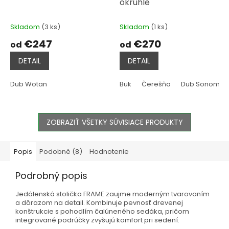
okrúhle
Skladom
(3 ks)
Skladom
(1 ks)
€247
€270
od
od
DETAIL
DETAIL
Dub Wotan
Buk
Čerešňa
Dub Sonoma
ZOBRAZIŤ VŠETKY SÚVISIACE PRODUKTY
Popis
Podobné (8)
Hodnotenie
Podrobný popis
Jedálenská stolička FRAME zaujme moderným tvarovaním
a dôrazom na detail. Kombinuje pevnosť drevenej
konštrukcie s pohodlím čalúneného sedáka, pričom
integrované podrúčky zvyšujú komfort pri sedení.