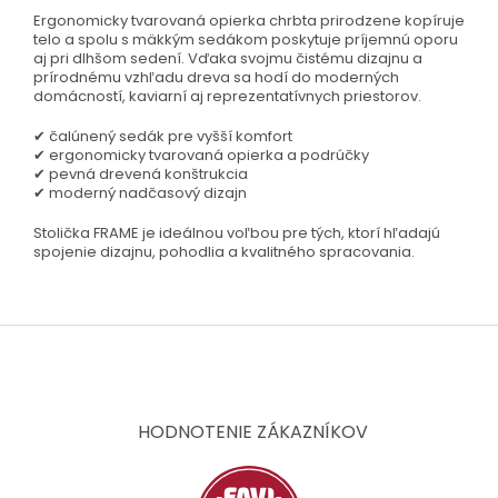
Ergonomicky tvarovaná opierka chrbta prirodzene kopíruje
telo a spolu s mäkkým sedákom poskytuje príjemnú oporu
aj pri dlhšom sedení. Vďaka svojmu čistému dizajnu a
prírodnému vzhľadu dreva sa hodí do moderných
domácností, kaviarní aj reprezentatívnych priestorov.
✔ čalúnený sedák pre vyšší komfort
✔ ergonomicky tvarovaná opierka a podrúčky
✔ pevná drevená konštrukcia
✔ moderný nadčasový dizajn
Stolička FRAME je ideálnou voľbou pre tých, ktorí hľadajú
spojenie dizajnu, pohodlia a kvalitného spracovania.
Z
á
p
ä
t
HODNOTENIE ZÁKAZNÍKOV
i
e