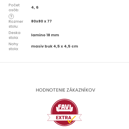
Počet
4, 6
osôb
:
?
80x80 x 77
Rozmer
stolu
:
Deska
lamino 18 mm
stola
:
Nohy
masiv buk 4,5 x 4,5 cm
stola
:
Z
á
p
ä
t
HODNOTENIE ZÁKAZNÍKOV
i
e