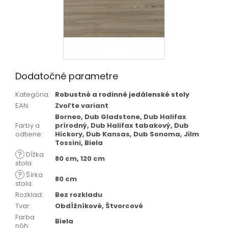
Dodatočné parametre
Kategória
:
Robustné a rodinné jedálenské stoly
EAN
:
Zvoľte variant
Borneo, Dub Gladstone, Dub Halifax
Farby a
prírodný, Dub Halifax tabakový, Dub
odtiene
:
Hickory, Dub Kansas, Dub Sonoma, Jilm
Tossini, Biela
?
Dĺžka
80 cm, 120 cm
stola
:
?
Šírka
80 cm
stola
:
Rozklad
:
Bez rozkladu
Tvar
:
Obdĺžníkové, Štvorcové
Farba
Biela
nôh
: