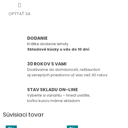
OPÝTAŤ SA
DODANIE
Krátke dodacie lehoty
Skladové kúsky u vás do 10 dní
30 ROKOV S VAMI
Dodávame do domácností, reštaurácií
aj verejných priestorov už viac než 30 rokov
STAV SKLADU ON-LINE
Vyberte si variantu – hneď uvidíte,
koľko kusov máme skladom
Súvisiaci tovar