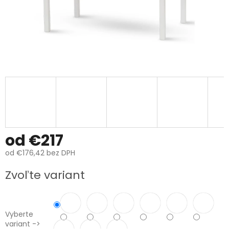
od
€217
od
€176,42
bez DPH
Jednotková
Zvoľte variant
cena:
Vyberte
variant ->