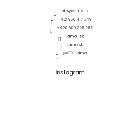
info
@
stima.sk
+421 950 417 549
+420 800 228 288
Stima_sk
stima.sk
@ITTCStima
Instagram