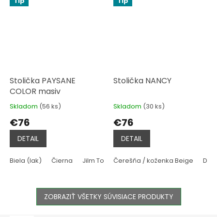
Tip
Tip
Stolička PAYSANE
Stolička NANCY
COLOR masiv
Skladom
(56 ks)
Skladom
(30 ks)
Priemerné
Priemerné
hodnotenie
hodnotenie
€76
€76
produktu
produktu
je
je
DETAIL
DETAIL
4,8
5,0
z
z
5
5
Biela (lak)
Čierna
Jilm Tossini
Čerešňa / koženka Beige
Dub Halifax
Bianco - Biela
Dub
hviezdičiek.
hviezdičiek.
ZOBRAZIŤ VŠETKY SÚVISIACE PRODUKTY