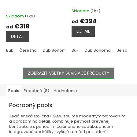
Skladom
(1 ks)
Priemerné
Skladom
(1 ks)
hodnotenie
€394
od
produktu
€318
od
je
DETAIL
5,0
DETAIL
z
5
hviezdičiek.
Buk
Čerešňa
Dub Sonoma
Buk
Jelša
Dub Sonoma
Tmavo hnedá
Jelša
Rustik
T
ZOBRAZIŤ VŠETKY SÚVISIACE PRODUKTY
Popis
Podobné (8)
Hodnotenie
Podrobný popis
Jedálenská stolička FRAME zaujme moderným tvarovaním
a dôrazom na detail. Kombinuje pevnosť drevenej
konštrukcie s pohodlím čalúneného sedáka, pričom
integrované podrúčky zvyšujú komfort pri sedení.