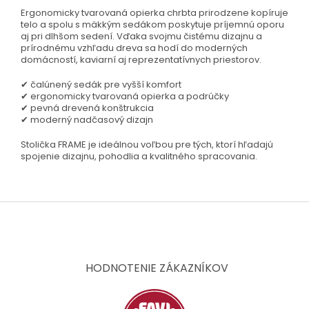
Ergonomicky tvarovaná opierka chrbta prirodzene kopíruje
telo a spolu s mäkkým sedákom poskytuje príjemnú oporu
aj pri dlhšom sedení. Vďaka svojmu čistému dizajnu a
prírodnému vzhľadu dreva sa hodí do moderných
domácností, kaviarní aj reprezentatívnych priestorov.
✔ čalúnený sedák pre vyšší komfort
✔ ergonomicky tvarovaná opierka a podrúčky
✔ pevná drevená konštrukcia
✔ moderný nadčasový dizajn
Stolička FRAME je ideálnou voľbou pre tých, ktorí hľadajú
spojenie dizajnu, pohodlia a kvalitného spracovania.
Z
á
p
ä
t
HODNOTENIE ZÁKAZNÍKOV
i
e