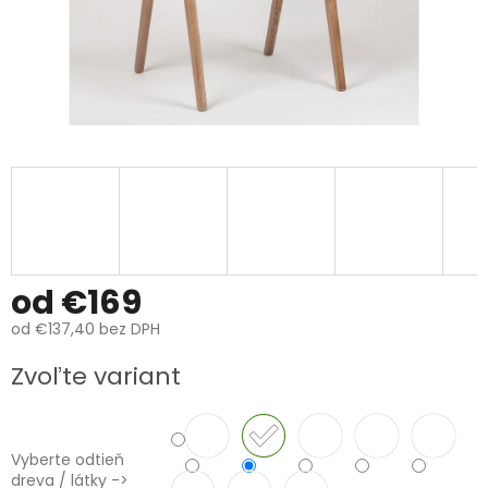
od
€169
od
€137,40
bez DPH
Jednotková
Zvoľte variant
cena:
Vyberte odtieň
dreva / látky ->