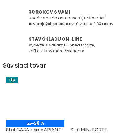
30 ROKOV S VAMI
Dodávame do domácností, reštaurácií
aj verejných priestorov už viac než 30 rokov
STAV SKLADU ON-LINE
Vyberte si variantu – hneď uvidíte,
koľko kusov máme skladom
Súvisiaci tovar
Tip
–28 %
až
Stôl CASA mia VARIANT
Stôl MINI FORTE