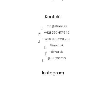
Kontakt
info
@
stima.sk
+421 950 417 549
+420 800 228 288
Stima_sk
stima.sk
@ITTCStima
Instagram