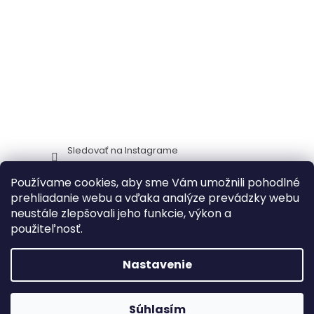
Sledovať na Instagrame
Používame cookies, aby sme Vám umožnili pohodlné
Stima CZ
Zidlestoly_cz
prehliadanie webu a vďaka analýze prevádzky webu
neustále zlepšovali jeho funkcie, výkon a
použiteľnosť.
Vytvoril Shoptet
Nastavenie
🔥 Akcia na záhradný nábytok – zľavy
Copyright 2026
ITTC Stima stoličky a stoly
. Všetky práva
Súhlasím
až do 30 %!
NAKUPOVAŤ
🔥
vyhradené.
Upraviť nastavenie cookies