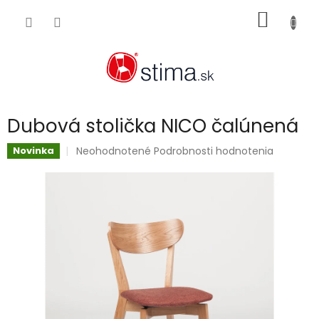
Prejsť
NÁKU
na
obsah
KOŠÍK
Dubová stolička NICO čalúnená
Priemerné
Neohodnotené
Podrobnosti hodnotenia
Novinka
hodnotenie
produktu
je
0,0
z
5
hviezdičiek.