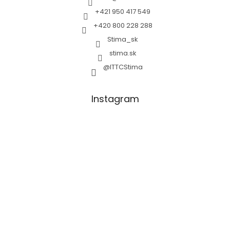
+421 950 417 549
+420 800 228 288
Stima_sk
stima.sk
@ITTCStima
Instagram