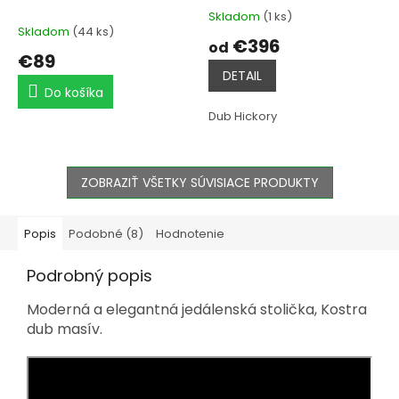
Skladom
(1 ks)
Priemerné
Skladom
(44 ks)
hodnotenie
€396
od
produktu
€89
je
DETAIL
5,0
Do košíka
z
5
Dub Hickory
hviezdičiek.
ZOBRAZIŤ VŠETKY SÚVISIACE PRODUKTY
Popis
Podobné (8)
Hodnotenie
Podrobný popis
Moderná a elegantná jedálenská stolička, Kostra
dub masív.