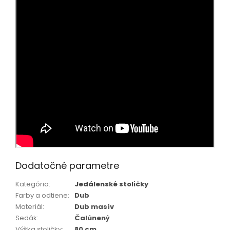
Dodatočné parametre
Kategória
:
Jedálenské stoličky
Farby a odtiene
:
Dub
Materiál
:
Dub masív
Sedák
:
Čalúnený
Výška stoličky
:
80 cm