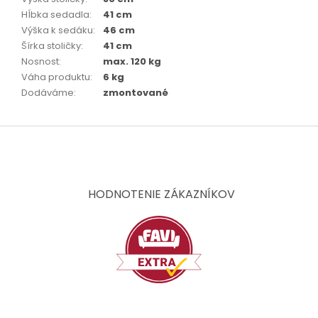
Hĺbka sedadla
:
41 cm
Výška k sedáku
:
46 cm
Šírka stoličky
:
41 cm
Nosnost
:
max. 120 kg
Váha produktu
:
6 kg
Dodáváme
:
zmontované
Z
á
p
ä
t
HODNOTENIE ZÁKAZNÍKOV
i
e