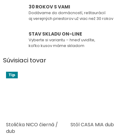
30 ROKOV S VAMI
Dodávame do domácností, reštaurácií
aj verejných priestorov už viac než 30 rokov
STAV SKLADU ON-LINE
Vyberte si variantu – hneď uvidíte,
koľko kusov máme skladom
Súvisiaci tovar
Tip
Stolička NICO čierná /
Stôl CASA MIA dub
dub