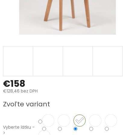
€158
€128,46 bez DPH
Jednotková
Zvoľte variant
cena:
Vyberte látku -
>