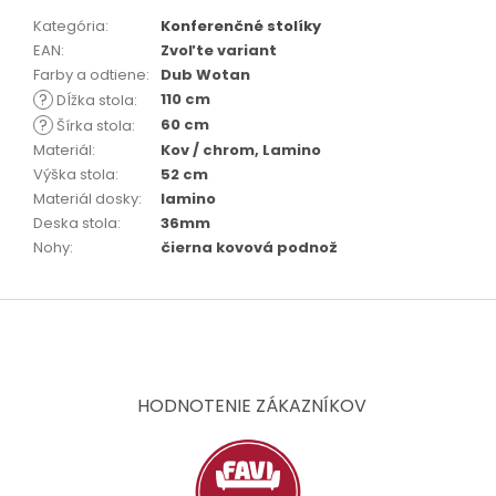
Kategória
:
Konferenčné stolíky
EAN
:
Zvoľte variant
Farby a odtiene
:
Dub Wotan
?
110 cm
Dĺžka stola
:
?
60 cm
Šírka stola
:
Materiál
:
Kov / chrom, Lamino
Výška stola
:
52 cm
Materiál dosky
:
lamino
Deska stola
:
36mm
Nohy
:
čierna kovová podnož
Z
á
p
ä
t
HODNOTENIE ZÁKAZNÍKOV
i
e