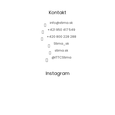
Kontakt
info
@
stima.sk
+421 950 417 549
+420 800 228 288
Stima_sk
stima.sk
@ITTCStima
Instagram