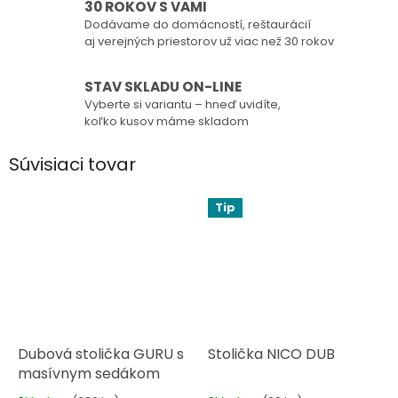
30 ROKOV S VAMI
Dodávame do domácností, reštaurácií
aj verejných priestorov už viac než 30 rokov
STAV SKLADU ON-LINE
Vyberte si variantu – hneď uvidíte,
koľko kusov máme skladom
Súvisiaci tovar
Tip
Dubová stolička GURU s
Stolička NICO DUB
masívnym sedákom