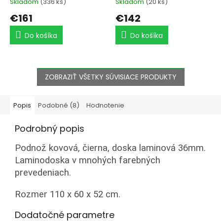
Skladom
(336 ks)
Skladom
(20 ks)
Priemerné
Priemerné
hodnotenie
hodnotenie
€161
€142
produktu
produktu
je
je
Do košíka
Do košíka
5,0
5,0
z
z
5
5
hviezdičiek.
hviezdičiek.
ZOBRAZIŤ VŠETKY SÚVISIACE PRODUKTY
Popis
Podobné (8)
Hodnotenie
Podrobný popis
Podnož kovová, čierna, doska laminová 36mm.
Laminodoska v mnohých farebných
prevedeniach.
Rozmer 110 x 60 x 52 cm.
Dodatočné parametre