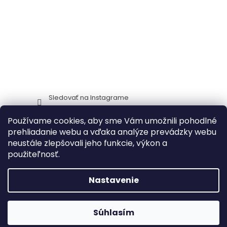
Sledovať na Instagrame
Používame cookies, aby sme Vám umožnili pohodlné
Stima CZ
Zidlestoly_cz
prehliadanie webu a vďaka analýze prevádzky webu
neustále zlepšovali jeho funkcie, výkon a
použiteľnosť.
Vytvoril Shoptet
Nastavenie
🔥 Akcia na záhradný nábytok – zľavy
Copyright 2026
ITTC Stima stoličky a stoly
. Všetky práva
Súhlasím
až do 30 %!
NAKUPOVAŤ
🔥
vyhradené.
Upraviť nastavenie cookies