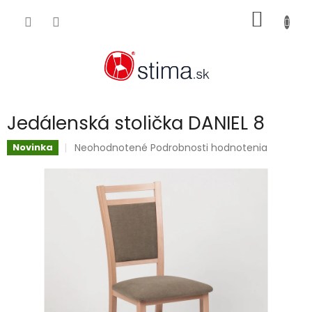
Prejsť
NÁKU
na
obsah
KOŠÍK
Jedálenská stolička DANIEL 8
Priemerné
Neohodnotené
Podrobnosti hodnotenia
Novinka
hodnotenie
produktu
je
0,0
z
5
hviezdičiek.