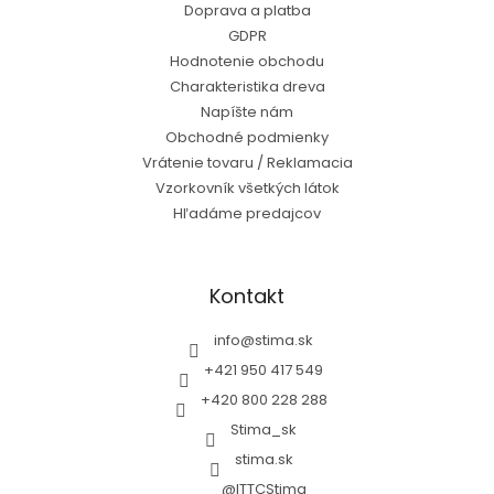
Doprava a platba
GDPR
Hodnotenie obchodu
Charakteristika dreva
Napíšte nám
Obchodné podmienky
Vrátenie tovaru / Reklamacia
Vzorkovník všetkých látok
Hľadáme predajcov
Kontakt
info
@
stima.sk
+421 950 417 549
+420 800 228 288
Stima_sk
stima.sk
@ITTCStima