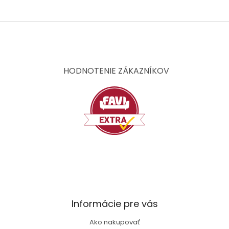
Z
á
p
ä
t
HODNOTENIE ZÁKAZNÍKOV
i
e
Informácie pre vás
Ako nakupovať