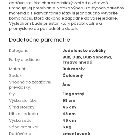
dodáva stoličke charakteristický vzhľad a zároveň
uľahčuje jej presúvanie. Vďaka výberu zo štyroch odtieňov
morenia a siedmich farieb látky si jednoducho vytvoríte
kombináciu, ktorá dokonale zapadne do vašej jedálne.
Výsledkom bude priestor, ktorý pôsobí útulne a
premyslene do posledného detailu.
Dodatočné parametre
Kategória
:
Jedálenské stoličky
Buk, Dub, Dub Sonoma,
Farby a odtiene
:
Tmavo hnedá
Materiál
:
Buk masív
Sedák
:
Čalúnený
Vhodná do záťažovej
Áno
prevádzky
:
Styl
:
Elegantný
Výška stoličky
:
98 cm
Šírka stoličky
:
45 cm
Hĺbka sedadla
:
43 cm
Výška sedu
:
45 cm
Váha produktu
:
6 kg
Dodáváme
:
zmontované