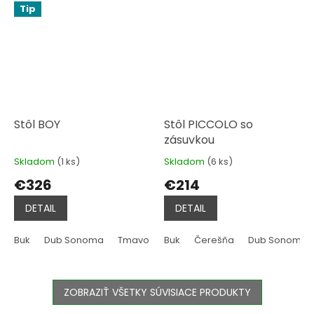
Tip
Stôl BOY
Stôl PICCOLO so
zásuvkou
Skladom
(1 ks)
Skladom
(6 ks)
Priemerné
Priemerné
hodnotenie
hodnotenie
€326
€214
produktu
produktu
je
je
DETAIL
DETAIL
5,0
5,0
z
z
5
5
Buk
Dub Sonoma
Tmavo hnedá
Buk
Čerešňa
Biela
Dub Vintage
Dub Sonoma
hviezdičiek.
hviezdičiek.
ZOBRAZIŤ VŠETKY SÚVISIACE PRODUKTY