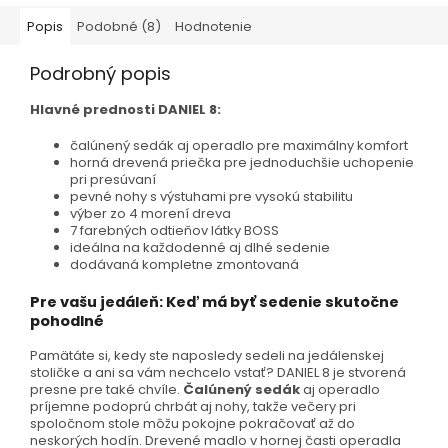
Popis
Podobné (8)
Hodnotenie
Podrobný popis
Hlavné prednosti DANIEL 8:
čalúnený sedák aj operadlo pre maximálny komfort
horná drevená priečka pre jednoduchšie uchopenie
pri presúvaní
pevné nohy s výstuhami pre vysokú stabilitu
výber zo 4 morení dreva
7 farebných odtieňov látky BOSS
ideálna na každodenné aj dlhé sedenie
dodávaná kompletne zmontovaná
Pre vašu jedáleň: Keď má byť sedenie skutočne
pohodlné
Pamätáte si, kedy ste naposledy sedeli na jedálenskej
stoličke a ani sa vám nechcelo vstať? DANIEL 8 je stvorená
presne pre také chvíle.
Čalúnený sedák
aj operadlo
príjemne podoprú chrbát aj nohy, takže večery pri
spoločnom stole môžu pokojne pokračovať až do
neskorých hodín. Drevené madlo v hornej časti operadla