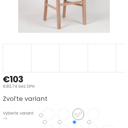
€103
€83,74 bez DPH
Jednotková
Zvoľte variant
cena:
Vyberte variant
->