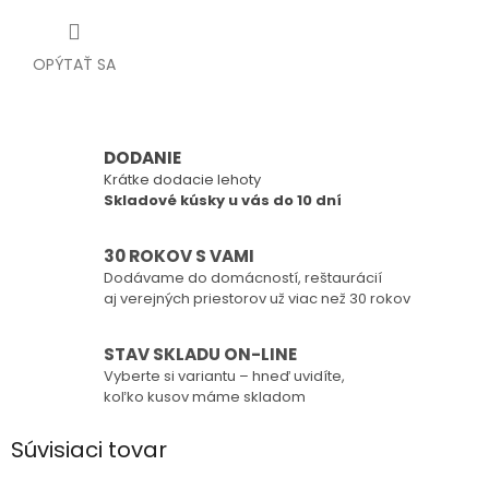
OPÝTAŤ SA
DODANIE
Krátke dodacie lehoty
Skladové kúsky u vás do 10 dní
30 ROKOV S VAMI
Dodávame do domácností, reštaurácií
aj verejných priestorov už viac než 30 rokov
STAV SKLADU ON-LINE
Vyberte si variantu – hneď uvidíte,
koľko kusov máme skladom
Súvisiaci tovar