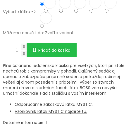
Vyberte látku ->
Môžeme doručiť do:
Zvoľte variant
Pridať do košíka
Plne čalúnená jedálenská klasika pre všetkých, ktorí pri stole
nechcú robiť kompromisy v pohodlí. Čalúnený sedák aj
operadlo zabezpečia príjemné sedenie pri každej rodinnej
večeri aj dlhom posedení s priateľmi. Výber zo štyroch
morení dreva a siedmich farieb látok BOSS vám navyše
umožní dokonale zladiť stoličku s vaším interiérom.
Odporúčame zákazkovú látku MYSTIC.
Vzorkovník látok MYSTIC nájdete tu.
Detailné informácie