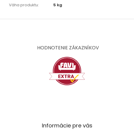
Váha produktu
:
5 kg
Z
á
p
ä
t
HODNOTENIE ZÁKAZNÍKOV
i
e
Informácie pre vás