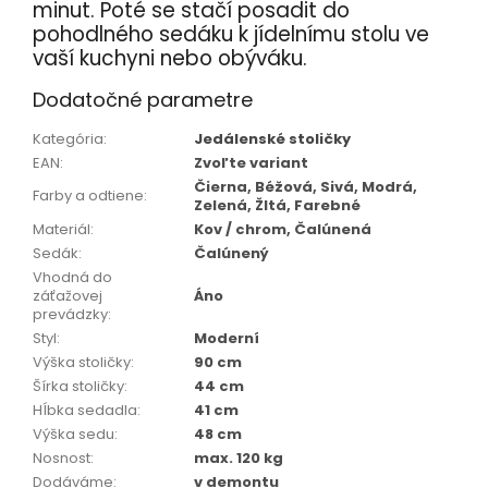
minut. Poté se stačí posadit do
pohodlného sedáku k jídelnímu stolu ve
vaší kuchyni nebo obýváku.
Dodatočné parametre
Kategória
:
Jedálenské stoličky
EAN
:
Zvoľte variant
Čierna, Béžová, Sivá, Modrá,
Farby a odtiene
:
Zelená, Žltá, Farebné
Materiál
:
Kov / chrom, Čalúnená
Sedák
:
Čalúnený
Vhodná do
záťažovej
Áno
prevádzky
:
Styl
:
Moderní
Výška stoličky
:
90 cm
Šírka stoličky
:
44 cm
Hĺbka sedadla
:
41 cm
Výška sedu
:
48 cm
Nosnost
:
max. 120 kg
Dodáváme
:
v demontu