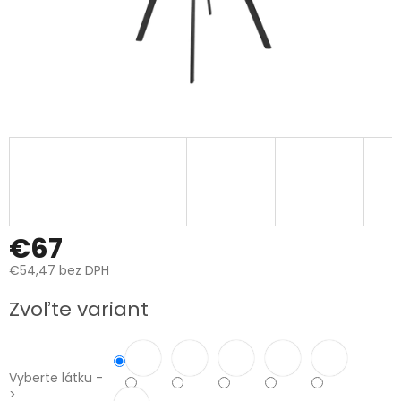
€67
€54,47 bez DPH
Jednotková
Zvoľte variant
cena:
Vyberte látku -
>