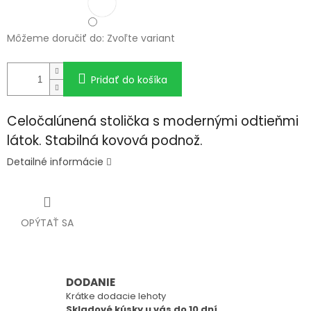
Môžeme doručiť do:
Zvoľte variant
Pridať do košíka
Celočalúnená stolička s modernými odtieňmi
látok. Stabilná kovová podnož.
Detailné informácie
OPÝTAŤ SA
DODANIE
Krátke dodacie lehoty
Skladové kúsky u vás do 10 dní