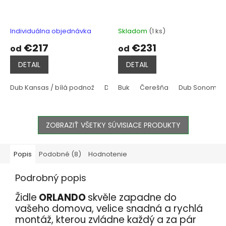
Individuálna objednávka
Skladom
(1 ks)
€217
€231
od
od
DETAIL
DETAIL
Dub Kansas / bílá podnož
Dub Halifax přírodní / bílá podnož
Buk
Čerešňa
Dub Sonoma
ZOBRAZIŤ VŠETKY SÚVISIACE PRODUKTY
Popis
Podobné (8)
Hodnotenie
Podrobný popis
Židle
ORLANDO
skvěle zapadne do
vašeho domova, velice snadná a rychlá
montáž, kterou zvládne každý a za pár