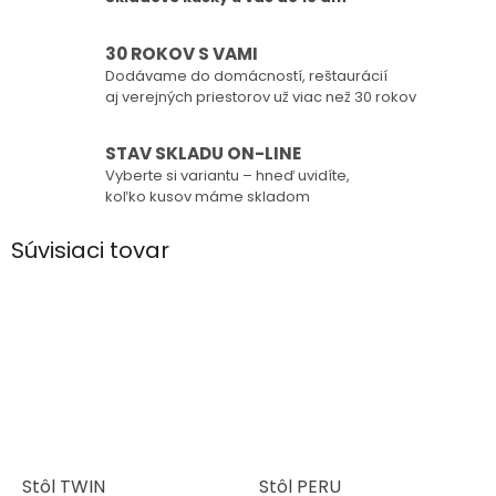
30 ROKOV S VAMI
Dodávame do domácností, reštaurácií
aj verejných priestorov už viac než 30 rokov
STAV SKLADU ON-LINE
Vyberte si variantu – hneď uvidíte,
koľko kusov máme skladom
Súvisiaci tovar
Stôl TWIN
Stôl PERU