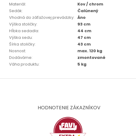
Materiál
:
Kov / chrom
Sedák
:
Čalúnený
Vhodná do záťažovej prevádzky
:
Áno
Výška stoličky
:
93 cm
Hĺbka sedadla
:
44 cm
Výška sedu
:
47 cm
Šírka stoličky
:
43 cm
Nosnost
:
max. 120 kg
Dodáváme
:
zmontované
Váha produktu
:
5 kg
Z
á
p
ä
t
HODNOTENIE ZÁKAZNÍKOV
i
e