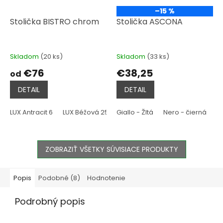
–15 %
Stolička BISTRO chrom
Stolička ASCONA
Skladom
(20 ks)
Skladom
(33 ks)
€76
€38,25
od
DETAIL
DETAIL
LUX Antracit 6
LUX Béžová 25
Giallo - Žltá
LUX Bordo 15
Nero - čierná
LUX Bronzová 11
S
ZOBRAZIŤ VŠETKY SÚVISIACE PRODUKTY
Popis
Podobné (8)
Hodnotenie
Podrobný popis