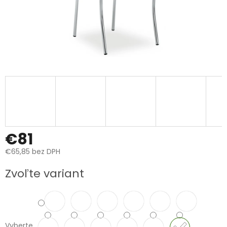
€81
€65,85 bez DPH
Jednotková
Zvoľte variant
cena:
Vyberte