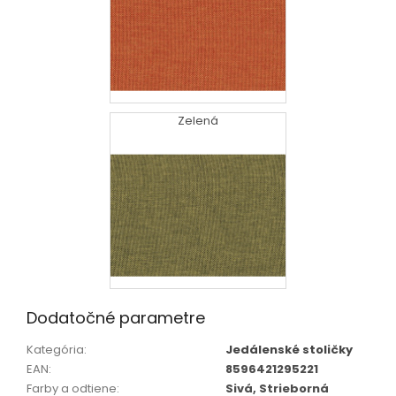
Zelená
Dodatočné parametre
Kategória
:
Jedálenské stoličky
EAN
:
8596421295221
Farby a odtiene
:
Sivá, Strieborná