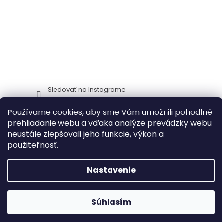
Sledovať na Instagrame
Používame cookies, aby sme Vám umožnili pohodlné
Stima CZ
Zidlestoly_cz
prehliadanie webu a vďaka analýze prevádzky webu
neustále zlepšovali jeho funkcie, výkon a
použiteľnosť.
Vytvoril Shoptet
Nastavenie
🔥 Akcia na záhradný nábytok – zľavy
Copyright 2026
ITTC Stima stoličky a stoly
. Všetky práva
Súhlasím
až do 30 %!
NAKUPOVAŤ
🔥
vyhradené.
Upraviť nastavenie cookies