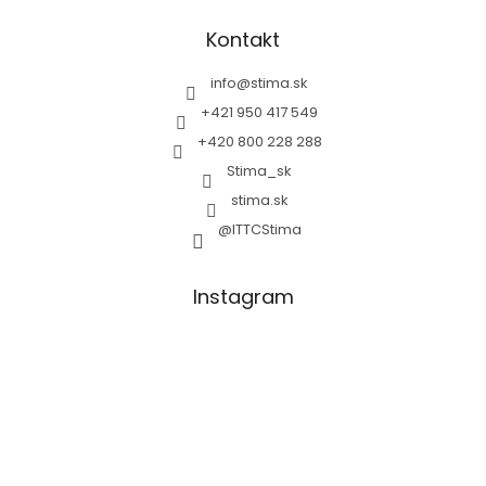
Kontakt
info
@
stima.sk
+421 950 417 549
+420 800 228 288
Stima_sk
stima.sk
@ITTCStima
Instagram