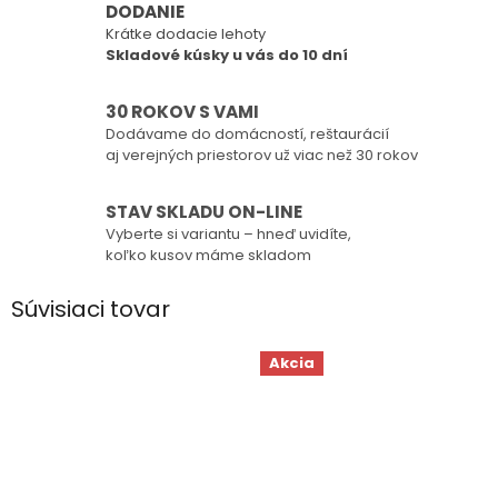
DODANIE
Krátke dodacie lehoty
Skladové kúsky u vás do 10 dní
30 ROKOV S VAMI
Dodávame do domácností, reštaurácií
aj verejných priestorov už viac než 30 rokov
STAV SKLADU ON-LINE
Vyberte si variantu – hneď uvidíte,
koľko kusov máme skladom
Súvisiaci tovar
Akcia