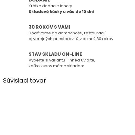
Krátke dodacie lehoty
Skladové kúsky u vás do 10 dní
30 ROKOV S VAMI
Dodávame do domácností, reštaurácií
aj verejných priestorov už viac než 30 rokov
STAV SKLADU ON-LINE
Vyberte si variantu – hneď uvidíte,
koľko kusov máme skladom
Súvisiaci tovar