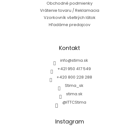
Obchodné podmienky
Vrátenie tovaru / Reklamacia
Vzorkovník všetkých látok
Hľadáme predajcov
Kontakt
info
@
stima.sk
+421 950 417 549
+420 800 228 288
Stima_sk
stima.sk
@ITTCStima
Instagram