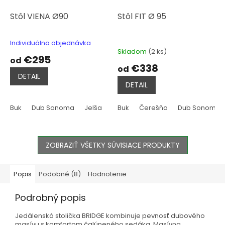
Stôl VIENA Ø90
Stôl FIT Ø 95
Individuálna objednávka
Priemerné
Skladom
(2 ks)
hodnotenie
€295
od
produktu
€338
od
je
DETAIL
4,7
DETAIL
z
5
hviezdičiek.
Buk
Dub Sonoma
Jelša
Tmavo hnedá
Buk
Čerešňa
Biela
Dub Sonoma
ZOBRAZIŤ VŠETKY SÚVISIACE PRODUKTY
Popis
Podobné (8)
Hodnotenie
Podrobný popis
Jedálenská stolička BRIDGE kombinuje pevnosť dubového
masívu s komfortom čalúneného sedáka. Masívna