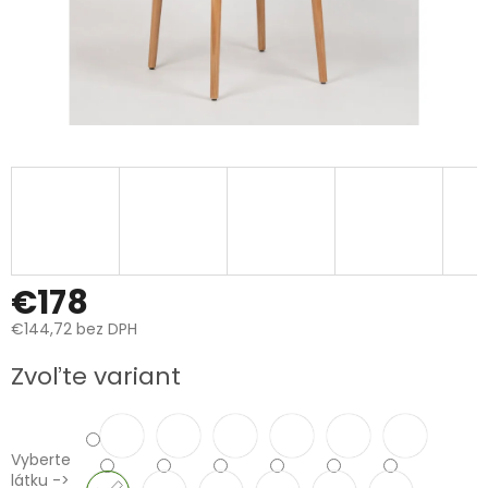
€178
€144,72 bez DPH
Jednotková
Zvoľte variant
cena:
Vyberte
látku ->