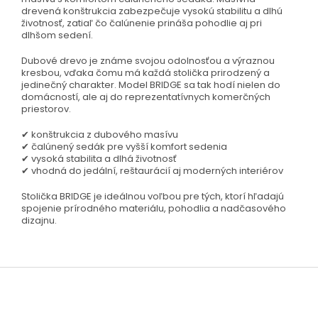
drevená konštrukcia zabezpečuje vysokú stabilitu a dlhú
životnosť, zatiaľ čo čalúnenie prináša pohodlie aj pri
dlhšom sedení.
Dubové drevo je známe svojou odolnosťou a výraznou
kresbou, vďaka čomu má každá stolička prirodzený a
jedinečný charakter. Model BRIDGE sa tak hodí nielen do
domácností, ale aj do reprezentatívnych komerčných
priestorov.
✔ konštrukcia z dubového masívu
✔ čalúnený sedák pre vyšší komfort sedenia
✔ vysoká stabilita a dlhá životnosť
✔ vhodná do jedální, reštaurácií aj moderných interiérov
Stolička BRIDGE je ideálnou voľbou pre tých, ktorí hľadajú
spojenie prírodného materiálu, pohodlia a nadčasového
dizajnu.
Z
á
p