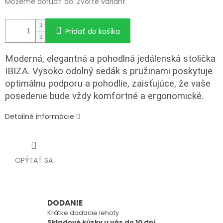
Môžeme doručiť do:
Zvoľte variant
Pridať do košíka
Moderná, elegantná a pohodlná jedálenská stolička
IBIZA. Vysoko odolný sedák s pružinami poskytuje
optimálnu podporu a pohodlie, zaisťujúce, že vaše
posedenie bude vždy komfortné a ergonomické.
Detailné informácie
OPÝTAŤ SA
DODANIE
Krátke dodacie lehoty
Skladové kúsky u vás do 10 dní