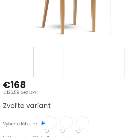
€168
€136,59 bez DPH
Jednotková
Zvoľte variant
cena:
Vyberte látku ->