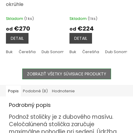
okrúhle
Skladom
(1 ks)
Skladom
(1 ks)
€270
€224
od
od
DETAIL
DETAIL
Buk
Čerešňa
Dub Sonoma
Buk
Dub Hľuzovka
Čerešňa
Dub Sonoma
Dub Wotan
ZOBRAZIŤ VŠETKY SÚVISIACE PRODUKTY
Popis
Podobné (8)
Hodnotenie
Podrobný popis
Podnož stoličky je z dubového masívu.
Celočalúnená stolička zaručuje
maximálne pohodlie pri sedení. Údržba