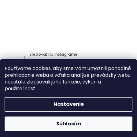
Sledovať na Instagrame
Používame cookies, aby sme Vám umožnili pohodlné
Stima CZ
Zidlestoly_cz
prehliadanie webu a vďaka analýze prevádzky webu
neustále zlepšovali jeho funkcie, výkon a
použiteľnosť.
Vytvoril Shoptet
Nastavenie
🔥 Akcia na záhradný nábytok – zľavy
Copyright 2026
ITTC Stima stoličky a stoly
. Všetky práva
Súhlasím
až do 30 %!
NAKUPOVAŤ
🔥
vyhradené.
Upraviť nastavenie cookies