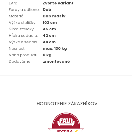
EAN
:
Zvoľte variant
Farby a odtiene
:
Dub
Materiál
:
Dub masív
Výška stoličky
:
103 cm
Šírka stoličky
:
45 cm
Hĺbka sedadla
:
42 cm
Výška k sedáku
:
48 cm
Nosnost
:
max. 130 kg
Váha produktu
:
6 kg
Dodáváme
:
zmontované
Z
á
p
ä
t
HODNOTENIE ZÁKAZNÍKOV
i
e