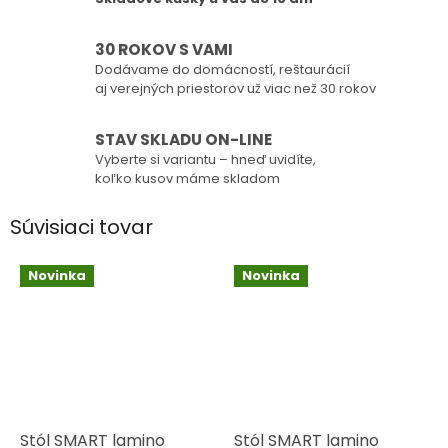
30 ROKOV S VAMI
Dodávame do domácností, reštaurácií
aj verejných priestorov už viac než 30 rokov
STAV SKLADU ON-LINE
Vyberte si variantu – hneď uvidíte,
koľko kusov máme skladom
Súvisiaci tovar
Novinka
Novinka
Stól SMART lamino
Stól SMART lamino