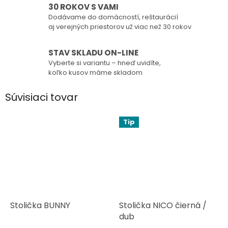
30 ROKOV S VAMI
Dodávame do domácností, reštaurácií
aj verejných priestorov už viac než 30 rokov
STAV SKLADU ON-LINE
Vyberte si variantu – hneď uvidíte,
koľko kusov máme skladom
Súvisiaci tovar
Tip
Stolička BUNNY
Stolička NICO čierná /
dub