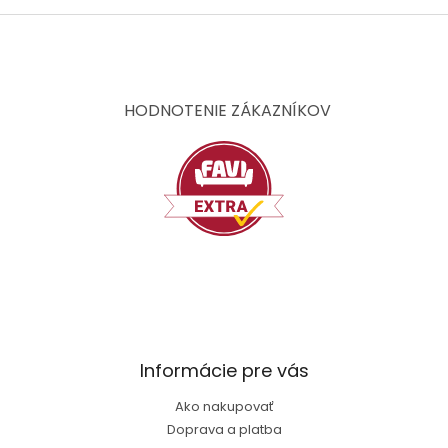
Z
á
p
ä
t
HODNOTENIE ZÁKAZNÍKOV
i
e
Informácie pre vás
Ako nakupovať
Doprava a platba