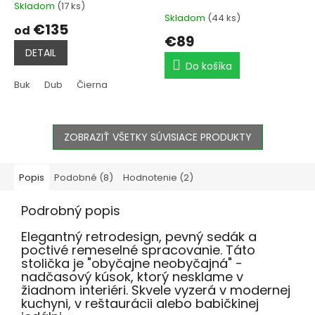
Skladom
(17 ks)
Priemerné
Skladom
(44 ks)
hodnotenie
€135
od
produktu
€89
je
DETAIL
5,0
Do košíka
z
5
Buk
Dub
Čierna
hviezdičiek.
ZOBRAZIŤ VŠETKY SÚVISIACE PRODUKTY
Popis
Podobné (8)
Hodnotenie (2)
Podrobný popis
Elegantný retrodesign, pevný sedák a
poctivé remeselné spracovanie. Táto
stolička je "obyčajne neobyčajná" -
nadčasový kúsok, ktorý nesklame v
žiadnom interiéri. Skvele vyzerá v modernej
kuchyni, v reštaurácii alebo babičkinej