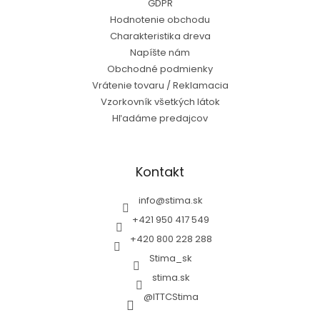
GDPR
Hodnotenie obchodu
Charakteristika dreva
Napíšte nám
Obchodné podmienky
Vrátenie tovaru / Reklamacia
Vzorkovník všetkých látok
Hľadáme predajcov
Kontakt
info
@
stima.sk
+421 950 417 549
+420 800 228 288
Stima_sk
stima.sk
@ITTCStima