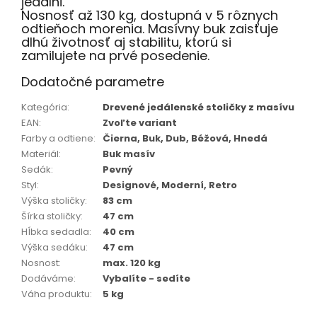
jedálni.
Nosnosť až 130 kg, dostupná v 5 rôznych
odtieňoch morenia. Masívny buk zaisťuje
dlhú životnosť aj stabilitu, ktorú si
zamilujete na prvé posedenie.
Dodatočné parametre
Kategória
:
Drevené jedálenské stoličky z masívu
EAN
:
Zvoľte variant
Farby a odtiene
:
Čierna, Buk, Dub, Béžová, Hnedá
Materiál
:
Buk masív
Sedák
:
Pevný
Styl
:
Designové, Moderní, Retro
Výška stoličky
:
83 cm
Šírka stoličky
:
47 cm
Hĺbka sedadla
:
40 cm
Výška sedáku
:
47 cm
Nosnost
:
max. 120 kg
Dodáváme
:
Vybalíte - sedíte
Váha produktu
:
5 kg