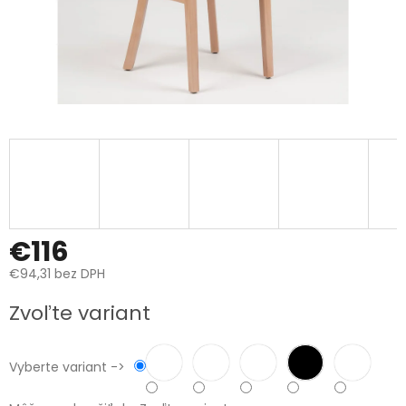
€116
€94,31 bez DPH
Jednotková
Zvoľte variant
cena:
Vyberte variant ->