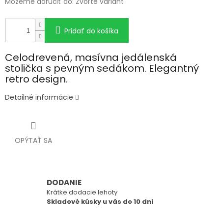
Môžeme doručiť do:
Zvoľte variant
Pridať do košíka
Celodrevená, masívna jedálenská
stolička s pevným sedákom. Elegantný
retro design.
Detailné informácie
OPÝTAŤ SA
DODANIE
Krátke dodacie lehoty
Skladové kúsky u vás do 10 dní