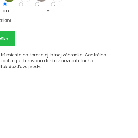
ariant
šíka
etrí miesto na terase aj letnej záhradke. Centrálna
iacich a perforovaná doska z nezničiteľného
odtok dažďovej vody.