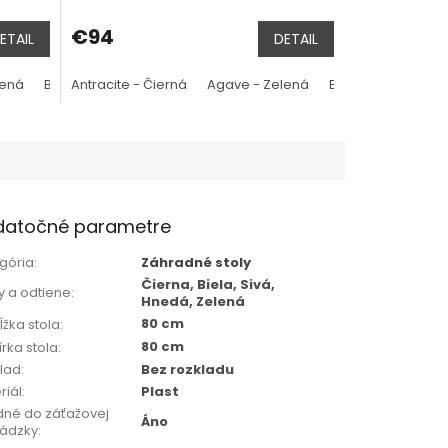
€94
ETAIL
DETAIL
lená
- sivá
Salice - modrá
Bianco - Biela
Antracite - Čierná
Senape - žltá
Tortora - sivá
Agave - Zelená
Tortora - sivá
Bianco - Biela
M
datočné parametre
gória
:
Záhradné stoly
Čierna, Biela, Sivá,
y a odtiene
:
Hnedá, Zelená
80 cm
ĺžka stola
:
80 cm
rka stola
:
lad
:
Bez rozkladu
riál
:
Plast
né do záťažovej
Áno
ádzky
: