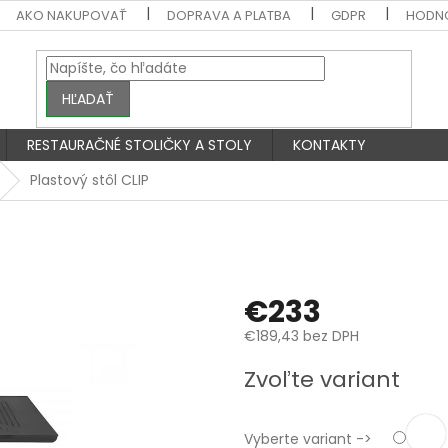
AKO NAKUPOVAŤ
DOPRAVA A PLATBA
GDPR
HODN
HĽADAŤ
RESTAURAČNÉ STOLIČKY A STOLY
KONTAKTY
Plastový stôl CLIP
€233
€189,43 bez DPH
Jednotková
Zvoľte variant
cena:
Vyberte variant ->