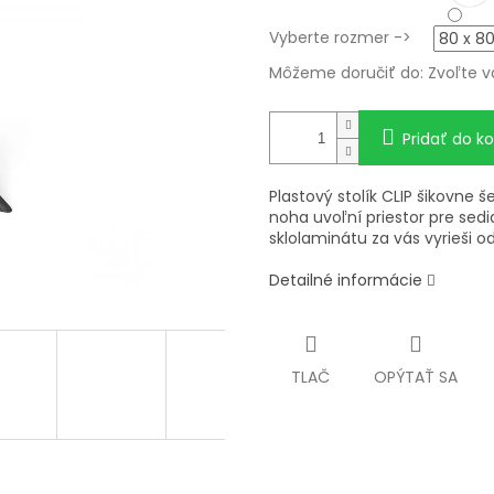
Vyberte rozmer ->
Môžeme doručiť do:
Zvoľte v
Pridať do ko
Plastový stolík CLIP šikovne š
noha uvoľní priestor pre sed
sklolaminátu za vás vyrieši 
Detailné informácie
TLAČ
OPÝTAŤ SA