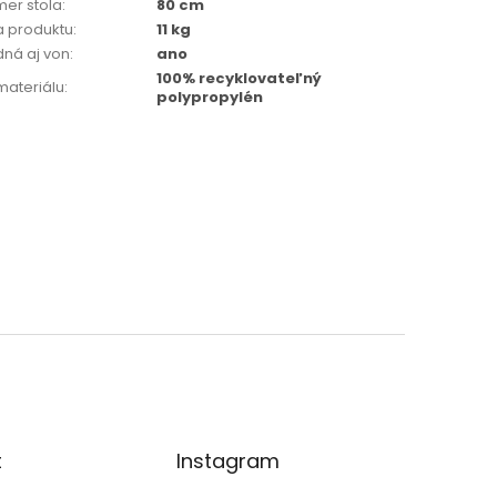
mer stola
:
80 cm
 produktu
:
11 kg
ná aj von
:
ano
100% recyklovateľný
materiálu
:
polypropylén
t
Instagram