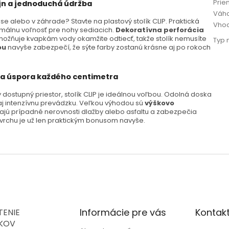
Prie
ajn a jednoduchá údržba
Váha
e alebo v záhrade? Stavte na plastový stolík CLIP. Praktická
Vhod
málnu voľnosť pre nohy sediacich.
Dekoratívna perforácia
možňuje kvapkám vody okamžite odtiecť, takže stolík nemusíte
Typ 
ou
navyše zabezpečí, že sýte farby zostanú krásne aj po rokoch
ta a úspora každého centimetra
dostupný priestor, stolík CLIP je ideálnou voľbou. Odolná doska
j intenzívnu prevádzku. Veľkou výhodou sú
výškovo
ajú prípadné nerovnosti dlažby alebo asfaltu a zabezpečia
povrchu je už len praktickým bonusom navyše.
Informácie pre vás
Kontak
ENIE
KOV