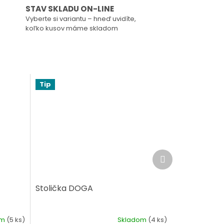
STAV SKLADU ON-LINE
Vyberte si variantu – hneď uvidíte,
koľko kusov máme skladom
Tip
Ďalší
produkt
Stolička DOGA
om
(5 ks)
Skladom
(4 ks)