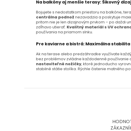
Na balkóny aj menšie terasy: Šikovný diz
Bojujete s nedostatkom priestoru na balkóne, teras
centrálna podnož
nezavadzia a poskytuje maxi
pritom nie je len dizajnovým prvkom – po daždi u
zdĺhavo utierať.
Kvalitný materiál s UV ochran
používania na priamom slnku.
Pre kaviarne a bistrá: Maximálna stabili
Ak na terase alebo predzáhradke využívate každý 
bez problémov zvládne každodenné používanie a
nastaviteľné nožičky
, ktoré jednoducho vyrovn
stabilné státie stolíka. Rýchle čistenie matného 
Z
á
p
ä
t
HODNOT
i
ZÁKAZNÍ
e