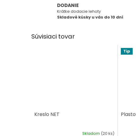
DODANIE
Krátke dodacie lehoty
Skladové kúsky u vás do 10 dní
Súvisiaci tovar
Tip
Kreslo NET
Plasto
Skladom
(20 ks)
Priemerné