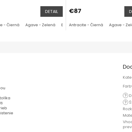
€87
DETAIL
D
ela
te - Čierná
Corallo - Červená
Agave - Zelená
Salice - modrá
Bianco - Biela
Antracite - Čierná
Senape - žltá
Corallo - Červená
Agave - Ze
Tortora 
Do
Kate
Farb
hou
?
D
tolíka
?
Ší
ti
rieb
Rozk
istenie
Mate
Vhod
prev