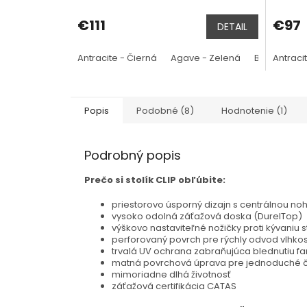
hodnotenie
produktu
€111
€97
DETAIL
je
5,0
z
Antracite - Čierná
Agave - Zelená
Bianco - Bi
Antraci
5
hviezdičiek.
Popis
Podobné (8)
Hodnotenie (1)
Podrobný popis
Prečo si stolík CLIP obľúbite:
priestorovo úsporný dizajn s centrálnou no
vysoko odolná záťažová doska (DurelTop)
výškovo nastaviteľné nožičky proti kývaniu s
perforovaný povrch pre rýchly odvod vlhkos
trvalá UV ochrana zabraňujúca blednutiu fa
matná povrchová úprava pre jednoduché č
mimoriadne dlhá životnosť
záťažová certifikácia CATAS