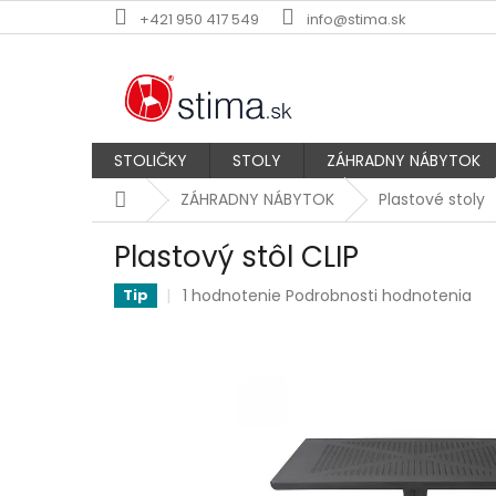
Prejsť
+421 950 417 549
info@stima.sk
na
obsah
STOLIČKY
STOLY
ZÁHRADNY NÁBYTOK
Domov
ZÁHRADNY NÁBYTOK
Plastové stoly
Plastový stôl CLIP
Priemerné
1 hodnotenie
Podrobnosti hodnotenia
Tip
hodnotenie
produktu
je
5,0
z
5
hviezdičiek.