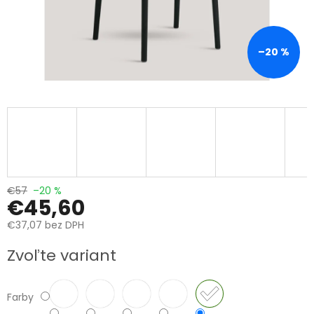
–20 %
€57
–20 %
€45,60
€37,07 bez DPH
Jednotková
Zvoľte variant
cena:
Farby