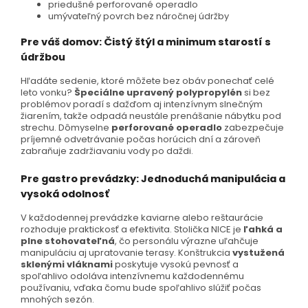
priedušné perforované operadlo
umývateľný povrch bez náročnej údržby
Pre váš domov: Čistý štýl a minimum starostí s
údržbou
Hľadáte sedenie, ktoré môžete bez obáv ponechať celé
leto vonku?
Špeciálne upravený polypropylén
si bez
problémov poradí s dažďom aj intenzívnym slnečným
žiarením, takže odpadá neustále prenášanie nábytku pod
strechu. Dômyselne
perforované operadlo
zabezpečuje
príjemné odvetrávanie počas horúcich dní a zároveň
zabraňuje zadržiavaniu vody po daždi.
Pre gastro prevádzky: Jednoduchá manipulácia a
vysoká odolnosť
V každodennej prevádzke kaviarne alebo reštaurácie
rozhoduje praktickosť a efektivita. Stolička NICE je
ľahká a
plne stohovateľná
, čo personálu výrazne uľahčuje
manipuláciu aj upratovanie terasy. Konštrukcia
vystužená
sklenými vláknami
poskytuje vysokú pevnosť a
spoľahlivo odoláva intenzívnemu každodennému
používaniu, vďaka čomu bude spoľahlivo slúžiť počas
mnohých sezón.