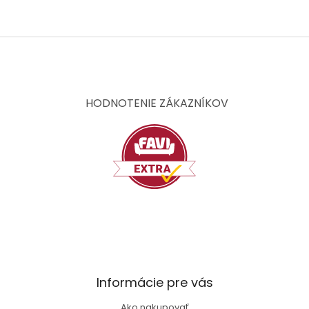
Z
á
p
ä
t
HODNOTENIE ZÁKAZNÍKOV
i
e
Informácie pre vás
Ako nakupovať