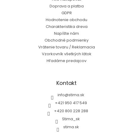
Doprava a platba
GDPR
Hodnotenie obchodu
Charakteristika dreva
Napíšte nám
Obchodné podmienky
Vrátenie tovaru / Reklamacia
Vzorkovník všetkých látok
Hľadáme predajcov
Kontakt
info
@
stima.sk
+421 950 417 549
+420 800 228 288
Stima_sk
stima.sk