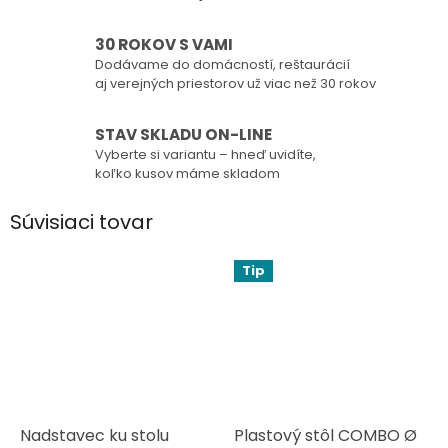
30 ROKOV S VAMI
Dodávame do domácností, reštaurácií
aj verejných priestorov už viac než 30 rokov
STAV SKLADU ON-LINE
Vyberte si variantu – hneď uvidíte,
koľko kusov máme skladom
Súvisiaci tovar
Tip
Nadstavec ku stolu
Plastový stôl COMBO Ø