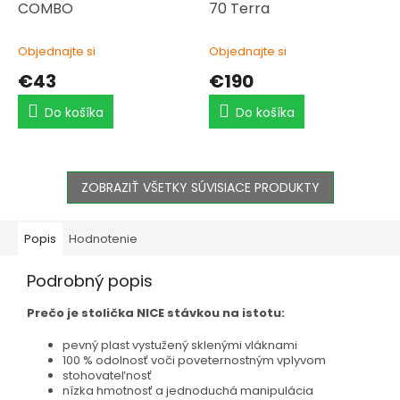
COMBO
70 Terra
Objednajte si
Objednajte si
€43
€190
Do košíka
Do košíka
ZOBRAZIŤ VŠETKY SÚVISIACE PRODUKTY
Popis
Hodnotenie
Podrobný popis
Prečo je stolička NICE stávkou na istotu:
pevný plast vystužený sklenými vláknami
100 % odolnosť voči poveternostným vplyvom
stohovateľnosť
nízka hmotnosť a jednoduchá manipulácia