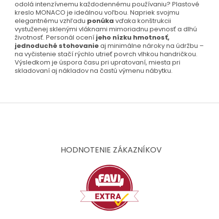
odolá intenzívnemu každodennému používaniu? Plastové
kreslo MONACO je ideálnou voľbou. Napriek svojmu
elegantnému vzhľadu
ponúka
vďaka konštrukcii
vystuženej sklenými vláknami mimoriadnu pevnosť a dlhú
životnosť. Personál ocení
jeho nízku hmotnosť,
jednoduché stohovanie
aj minimálne nároky na údržbu –
na vyčistenie stačí rýchlo utrieť povrch vlhkou handričkou.
Výsledkom je úspora času pri upratovaní, miesta pri
skladovaní aj nákladov na častú výmenu nábytku.
Z
á
p
ä
t
HODNOTENIE ZÁKAZNÍKOV
i
e