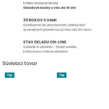
Krátke dodacie lehoty
Skladové kúsky u vás do 10 dní
30 ROKOV S VAMI
Dodávame do domácností, reštaurácií
aj verejných priestorov už viac než 30 rokov
STAV SKLADU ON-LINE
Vyberte si variantu – hneď uvidíte,
koľko kusov máme skladom
Súvisiaci tovar
Tip
Tip