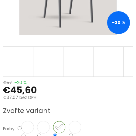
–20 %
€57
–20 %
€45,60
€37,07 bez DPH
Jednotková
Zvoľte variant
cena:
Farby