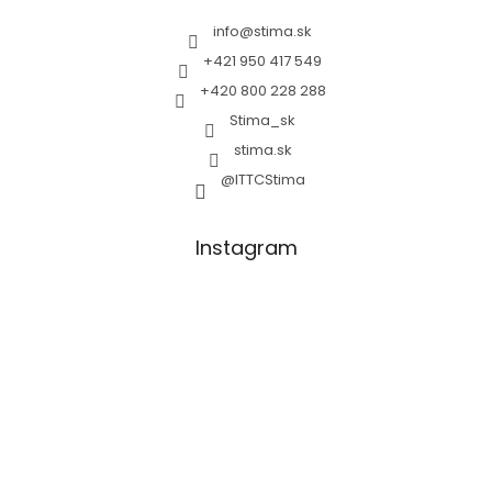
info
@
stima.sk
+421 950 417 549
+420 800 228 288
Stima_sk
stima.sk
@ITTCStima
Instagram