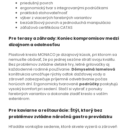
priedušný povrch
ergonomický tvar s integrovanými podrúčkami
praktická stohovateľnosť
výber z viacerých farebných variantov
bezúdržbový povrch a jednoduchá manipulácia
záťažová certifikácia CATAS
Pre terasy a záhrady: Koniec kompromisov medzi
dizajnom a odolnosťou
Plastové kreslo MONACO je dizajnový kúsok, pri ktorom sa
nemusíte obávať, že po jednej sezóne stratí svoju kvalitu.
Bez problémov zvládne detské hry, letné grilovačky aj
každodenné rodinné používanie.
Dômyselná lamelová
konštrukcia umožňuje rýchly odtok dažďovej vody a
zároveň zabezpečuje príjemné odvetrávanie počas
horúcich dní. Ergonomicky tvarované
podrúčky
poskytujú
vysoký komfort pri sedení. Stačí si vybrať z ponuky
farebných variantov a dokonale zladiť kreslo s vaším
exteriérom.
Pre kaviarne a reštaurácie: Štýl, ktorý bez
problémov zvládne náročnú gastro prevádzku
Hľadáte vonkajšie sedenie, ktoré skvele vyzerá a zároveň