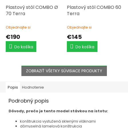
Plastový stôl COMBO Ø
Plastový stôl COMBO 60
70 Terra
Terra
Objednajte si
Objednajte si
€190
€145
Do košíka
Do košíka
ZOBRAZIŤ VŠETKY SÚVISIACE PRODUKTY
Popis
Hodnotenie
Podrobný popis
Dôvody, prečo je tento model stávkou na istotu:
konštrukcia vystužená sklenými vláknami
dômyselná lamelová konštrukcia