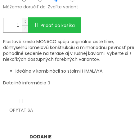
Môžeme doručiť do:
Zvoľte variant
Pridať do košíka
Plastové kreslo MONACO spája originálne čisté línie,
dômyselnú lamelovú konštrukciu a mimoriadnu pevnosť pre
pohodlné sedenie na terase aj v rušnej kaviarni. Vyberte si z
niekoľkých dostupných farebných variantov.
Ideálne v kombinácii so stolmi HIMALAYA.
Detailné informácie
OPÝTAŤ SA
DODANIE