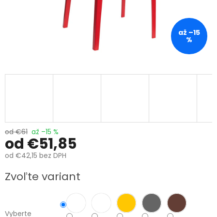
až –15
%
od €61
až –15 %
od
€51,85
od
€42,15
bez DPH
Jednotková
Zvoľte variant
cena:
Vyberte