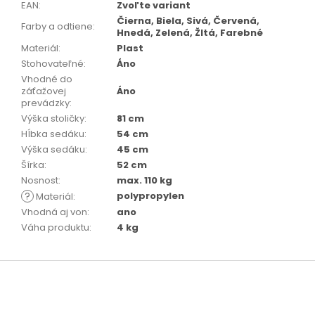
EAN
:
Zvoľte variant
Čierna, Biela, Sivá, Červená,
Farby a odtiene
:
Hnedá, Zelená, Žltá, Farebné
Materiál
:
Plast
Stohovateľné
:
Áno
Vhodné do
záťažovej
Áno
prevádzky
:
Výška stoličky
:
81 cm
Hĺbka sedáku
:
54 cm
Výška sedáku
:
45 cm
Šírka
:
52 cm
Nosnost
:
max. 110 kg
?
polypropylen
Materiál
:
Vhodná aj von
:
ano
Váha produktu
:
4 kg
Z
á
p
ä