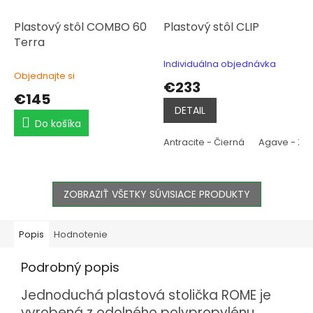
Plastový stôl COMBO 60
Plastový stôl CLIP
Terra
Individuálna objednávka
Priemerné
Objednajte si
hodnotenie
€233
produktu
€145
je
DETAIL
5,0
Do košíka
z
5
Antracite - Čierná
Agave - Ze
hviezdičiek.
ZOBRAZIŤ VŠETKY SÚVISIACE PRODUKTY
Popis
Hodnotenie
Podrobný popis
Jednoduchá plastová stolička ROME je
vyrobená z odolného polypropylénu,