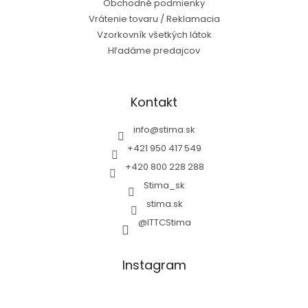
Obchodné podmienky
Vrátenie tovaru / Reklamacia
Vzorkovník všetkých látok
Hľadáme predajcov
Kontakt
info
@
stima.sk
+421 950 417 549
+420 800 228 288
Stima_sk
stima.sk
@ITTCStima
Instagram