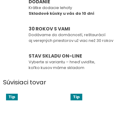
DODANIE
Krátke dodacie lehoty
Skladové kúsky u vás do 10 dní
30 ROKOV S VAMI
Dodávame do domácností, reštaurácií
aj verejných priestorov už viac než 30 rokov
STAV SKLADU ON-LINE
Vyberte si variantu – hneď uvidíte,
koľko kusov máme skladom
Súvisiaci tovar
Tip
Tip