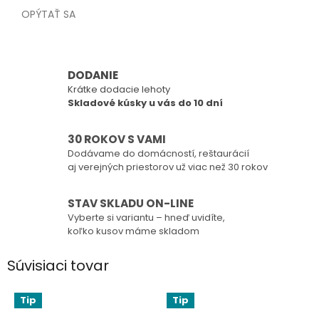
OPÝTAŤ SA
DODANIE
Krátke dodacie lehoty
Skladové kúsky u vás do 10 dní
30 ROKOV S VAMI
Dodávame do domácností, reštaurácií
aj verejných priestorov už viac než 30 rokov
STAV SKLADU ON-LINE
Vyberte si variantu – hneď uvidíte,
koľko kusov máme skladom
Súvisiaci tovar
Tip
Tip