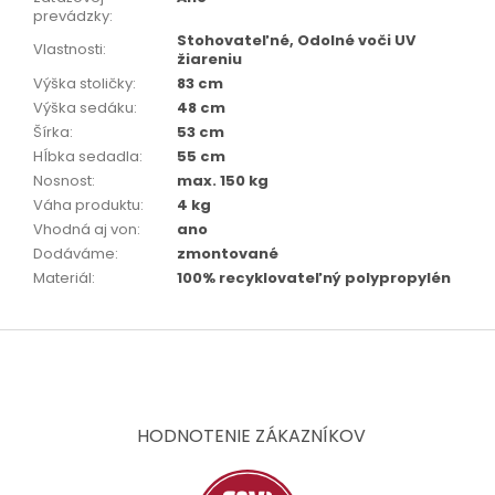
prevádzky
:
Stohovateľné, Odolné voči UV
Vlastnosti
:
žiareniu
Výška stoličky
:
83 cm
Výška sedáku
:
48 cm
Šírka
:
53 cm
Hĺbka sedadla
:
55 cm
Nosnost
:
max. 150 kg
Váha produktu
:
4 kg
Vhodná aj von
:
ano
Dodáváme
:
zmontované
Materiál
:
100% recyklovateľný polypropylén
Z
á
p
ä
t
HODNOTENIE ZÁKAZNÍKOV
i
e