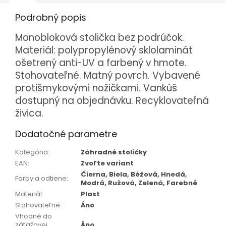
Podrobný popis
Monobloková stolička bez podrúčok.
Materiál: polypropylénový sklolaminát
ošetrený anti-UV a farbený v hmote.
Stohovateľné. Matný povrch. Vybavené
protišmykovými nožičkami. Vankúš
dostupný na objednávku. Recyklovateľná
živica.
Dodatočné parametre
Kategória
:
Záhradné stoličky
EAN
:
Zvoľte variant
Čierna, Biela, Béžová, Hnedá,
Farby a odtiene
:
Modrá, Ružová, Zelená, Farebné
Materiál
:
Plast
Stohovateľné
:
Áno
Vhodné do
záťažovej
Áno