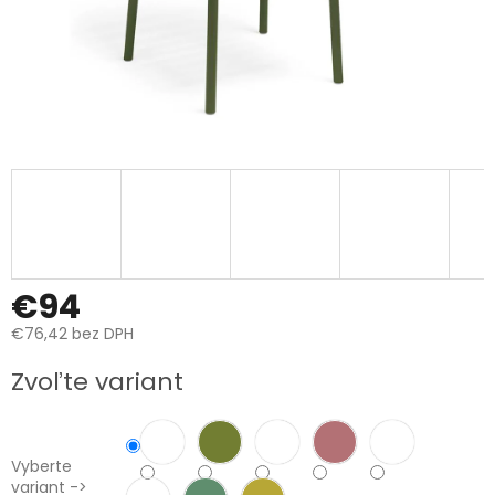
€94
€76,42 bez DPH
Jednotková
Zvoľte variant
cena:
Vyberte
variant ->