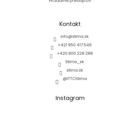
Hľadáme predajcov
Kontakt
info
@
stima.sk
+421 950 417 549
+420 800 228 288
Stima_sk
stima.sk
@ITTCStima
Instagram