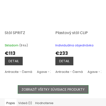
Stôl SPRITZ
Plastový stôl CLIP
Skladom
(9 ks)
Individuálna objednávka
Priemerné
Priemerné
hodnotenie
hodnotenie
€113
€233
produktu
produktu
je
je
DETAIL
DETAIL
5,0
5,0
z
z
5
5
Antracite - Čierná
Agave - Zelená
Antracite - Čierná
Bianco - Biela
Agave - Ze
Celeste 
hviezdičiek.
hviezdičiek.
ZOBRAZIŤ VŠETKY SÚVISIACE PRODUKTY
Popis
Videá (1)
Hodnotenie