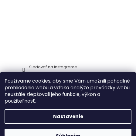
Sledovať na Instagrame
Používame cookies, aby sme Vám umožnili pohodlné
Stima CZ
Zidlestoly_cz
prehliadanie webu a vďaka analýze prevádzky webu
neustále zlepšovali jeho funkcie, výkon a
použiteľnosť.
Vytvoril Shoptet
Nastavenie
🔥 Akcia na záhradný nábytok – zľavy
Copyright 2026
ITTC Stima stoličky a stoly
. Všetky práva
Súhlasím